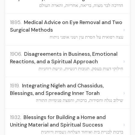
הדרכה לבר מצוה, בריאה, אחריות, והארת העולם
1895.
Medical Advice on Eye Removal and Two
›
Surgical Methods
עצה רפואית על הסרת עין ושני אופני ניתוח
1906.
Disagreements in Business, Emotional
›
Reactions, and a Spiritual Approach
חילוקי דעות בעסק, תגובות רגשיות, וגישת רוחניות
1919.
Integrating Nigleh and Chassidus,
›
Blessings, and Spreading Inner Torah
שילוב נגלה וחסידות, ברכות, והפצת פנימיות התורה
1932.
Blessings for Building a Home and
›
Uniting Material and Spiritual Success
ברכות לבניית בית ואיחוד הצלחה גשמית ורוחנית