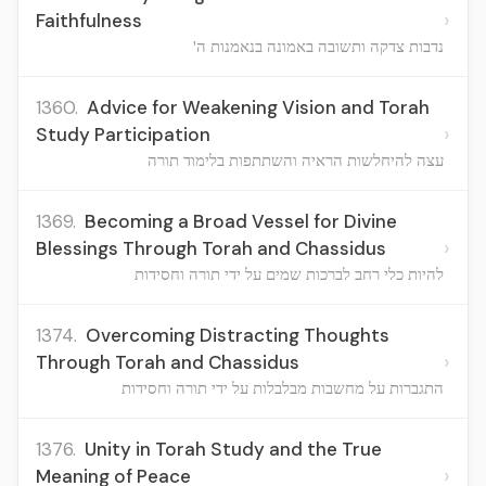
›
Faithfulness
נדבות צדקה ותשובה באמונה בנאמנות ה'
1360.
Advice for Weakening Vision and Torah
›
Study Participation
עצה להיחלשות הראיה והשתתפות בלימוד תורה
1369.
Becoming a Broad Vessel for Divine
›
Blessings Through Torah and Chassidus
להיות כלי רחב לברכות שמים על ידי תורה וחסידות
1374.
Overcoming Distracting Thoughts
›
Through Torah and Chassidus
התגברות על מחשבות מבלבלות על ידי תורה וחסידות
1376.
Unity in Torah Study and the True
›
Meaning of Peace