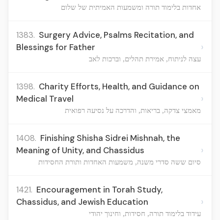
אחדות בלימוד תורה ומשמעות האמיתית של שלום
1383.
Surgery Advice, Psalms Recitation, and
›
Blessings for Father
עצה לניתוח, אמירת תהלים, וברכות לאב
1398.
Charity Efforts, Health, and Guidance on
›
Medical Travel
מאמצי צדקה, בריאות, והדרכה על נסיעה רפואית
1408.
Finishing Shisha Sidrei Mishnah, the
›
Meaning of Unity, and Chassidus
סיום ששה סדרי משנה, משמעות האחדות ותורת החסידות
1421.
Encouragement in Torah Study,
›
Chassidus, and Jewish Education
עידוד בלימוד תורה, חסידות, וחינוך יהודי