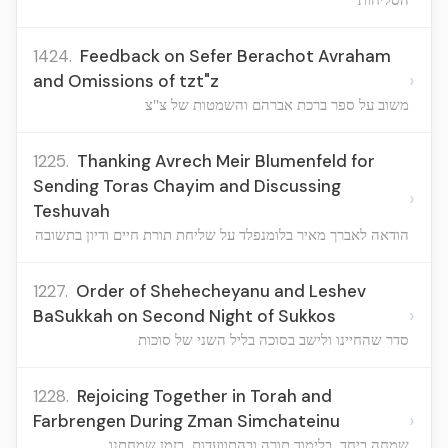
1424.
Feedback on Sefer Berachot Avraham
›
and Omissions of tzt"z
משוב על ספר ברכת אברהם והשמטות של צ"צ
1225.
Thanking Avrech Meir Blumenfeld for
Sending Toras Chayim and Discussing
›
Teshuvah
הודאה לאברך מאיר בלומנפלד על שליחת תורת חיים ודיון בתשובה
1227.
Order of Shehecheyanu and Leshev
›
BaSukkah on Second Night of Sukkos
סדר שהחיינו ולישב בסוכה בליל השני של סוכות
1228.
Rejoicing Together in Torah and
›
Farbrengen During Zman Simchateinu
שמחה ביחד, בלימוד תורה ובהתוועדות, בזמן שמחתנו