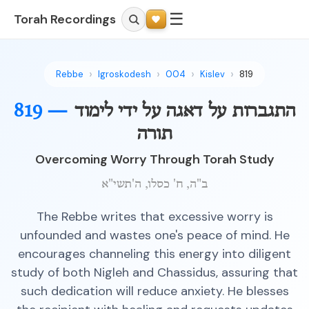
☰
Torah Recordings
Rebbe
Igroskodesh
004
Kislev
819
התגברות על דאגה על ידי לימוד
819 —
תורה
Overcoming Worry Through Torah Study
ב"ה, ח' כסלו, ה'תשי"א
The Rebbe writes that excessive worry is
unfounded and wastes one's peace of mind. He
encourages channeling this energy into diligent
study of both Nigleh and Chassidus, assuring that
such dedication will reduce anxiety. He blesses