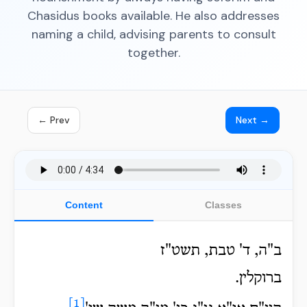
Chasidus books available. He also addresses
naming a child, advising parents to consult
together.
← Prev
Next →
Content
Classes
ב"ה, ד' טבת, תשט"ז
ברוקלין.
[1]