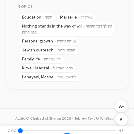
TOPICS
Education -
Marseille -
מארסייל
חינוך
Nothing stands in the way of will -
אין לך דבר העומד
בפני הרצון
Personal growth -
צמיחה אישית
Jewish outreach -
הפצת יהדות
Family life -
חיי משפחה
Kitvei HaArizal -
כתבי האריז"ל
Lahayani, Moshe -
לחייאני, משה
A+
Audio © Chabad of Sharon 2026
·
Hebrew Text © WikiSource
A-
0:00
4:34