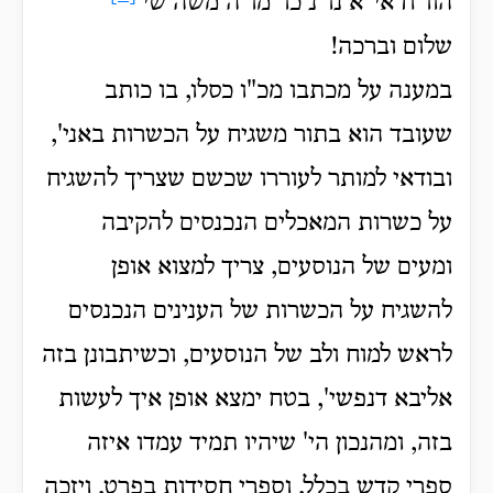
הוו"ח אי"א נו"נ כו' מו"ה משה שי'
שלום וברכה!
במענה על מכתבו מכ"ו כסלו, בו כותב
שעובד הוא בתור משגיח על הכשרות באני',
ובודאי למותר לעוררו שכשם שצריך להשגיח
על כשרות המאכלים הנכנסים להקיבה
ומעים של הנוסעים, צריך למצוא אופן
להשגיח על הכשרות של הענינים הנכנסים
לראש למוח ולב של הנוסעים, וכשיתבונן בזה
אליבא דנפשי', בטח ימצא אופן איך לעשות
בזה, ומהנכון הי' שיהיו תמיד עמדו איזה
ספרי קדש בכלל, וספרי חסידות בפרט, ויזכה