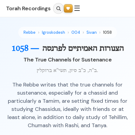
☰
Torah Recordings
Rebbe
Igroskodesh
004
Sivan
1058
1058 —
הצנורות האמיתיים לפרנסה
The True Channels for Sustenance
ב"ה, כ"ב סיון, תשי"א ברוקלין.
The Rebbe writes that the true channels for
sustenance, especially for a chassid and
particularly a Tamim, are setting fixed times for
studying Chassidus, ideally with friends or at
least alone, in addition to daily study of Tehillim,
Chumash with Rashi, and Tanya.