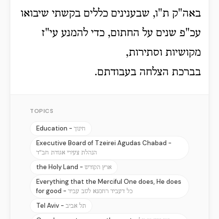
באה"ק ת"ו, שבענינים כללים בקשתי שיבואו
עכ"פ שנים על החתום, כדי להמנע עי"ז
מקושיות וסתירות,
בברכת הצלחה בעבודתם.
TOPICS
Education -
חינוך
Executive Board of Tzeirei Agudas Chabad -
הנהלת צעירי אגודת חב"ד
the Holy Land -
ארץ הקודש
Everything that the Merciful One does, He does
for good -
כל דעביד רחמנא לטב עביד
Tel Aviv -
תל אביב