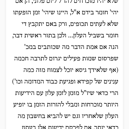
שלא יהיו מוכרחים להו"ל ליום פלוני, הן אם
יהי' חומר בידם א"ל, היינו שיהי' זמן הופעתו
שלא לעתים תכופים, ורק באם יתקבץ די
חומר בשביל העלון... ולכן בתור ראשית דבר,
הנה אם אמת הדבר מה שכותבים במכ'
שפרסום שמות פעילים יגרום לתרבה חכמה
(אף שלאידך גיסא יוכל לצמוח מזה כמה
ענינים של קפידא ופגיעת כבוד המדומה וכו')
הרי כדאי שיו"ל מזמן לזמן עלון עם הידיעות
היותר מוכרחות ומבלי להורות הזמן בו יופיע
העלון שלאחריו וגם יש להביא בחשבון מה
כדאי יותר, אם לפרסם ידיעות אלו בעתון