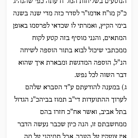
הנוסעים בשליחות המל"ח עתה כפי שהנהיג
כ"ק מו"ח אדמו"ר לסדר כזה מדי שנה בשנה
בימי הקיץ, ואמרתי לו שכדאי לפרסמו באופן
המתאים, והנני מוסיף בזה קטע לקוח
ממכתבי שיכול לבוא בתור הוספה לשיחה
הנ"ל, הוספה המדגשת ומבארת איך שהוא
דבר השוה לכל נפש.
ג) במענה להודעתם ע"ד הסברא שלהם
לערוך ההתועדות די"ב תמוז בביהכ"נ הגדול
בתל אביב, ואשר אח"כ חזרו בהם
ממחשבתם זו, הנה כיון שכבר נעשה הדבר
אין צועקין על העבר, אבל תמיהני על מה