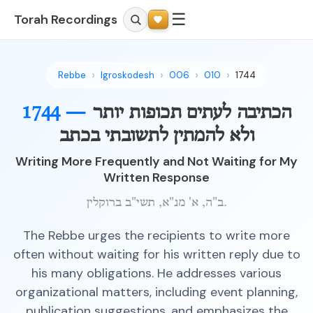
☰
Torah Recordings
Rebbe
Igroskodesh
006
010
1744
הכתיבה לעתים תכופות יותר
1744 —
ולא להמתין לתשובתי בכתב
Writing More Frequently and Not Waiting for My
Written Response
ב"ה, א' מנ"א, תשי"ב ברוקלין.
The Rebbe urges the recipients to write more
often without waiting for his written reply due to
his many obligations. He addresses various
organizational matters, including event planning,
publication suggestions, and emphasizes the