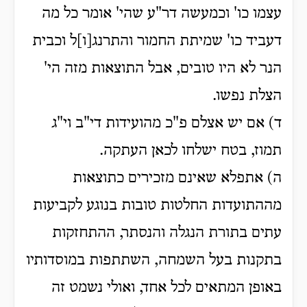
עצמו כו' וכמעשה דר"ע שהי' אומר כל מה
דעביד כו' שמיתת החמור והתרנג[ו]ל וכבית
הנר לא היו טובים, אבל התוצאות מזה הי'
הצלת נפשו.
ד) אם יש אצלם פ"כ מהועידות די"ב וי"ג
תמוז, בטח ישלחו לכאן העתקה.
ה) אתפלא שאינם מזכירים כתוצאות
מההתועדות החלטות טובות בנוגע לקביעות
עתים בתורת הנגלה והנסתר, ההתחזקות
בתקנות בעל השמחה, השתתפות במוסדותיו
באופן המתאים לכל אחד, ואולי נשמט זה