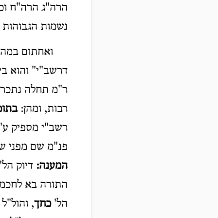
הרה"ג הרה"ח וכו
נשמות הגבוהות כ
ואחתום במה 
דרשב"י" והוא בי
ר"מ תחלה נתכרכ
רבות, ומהן:
בתוכ
רשב"י מספיק ע"ז,
פנ"מ שם מפני שה
המענה
:
דיוק הל' 
התורה בא לחכמי
הל'
כחך
, והול"ל