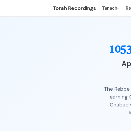
Torah Recordings
Tanach
R
▾
105
Ap
The Rebbe 
learning
Chabad s
R