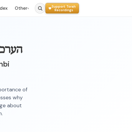
Support Torah
ndex
Other
▾
Recordings
הערכה
hbi
portance of
esses why
age about
n.