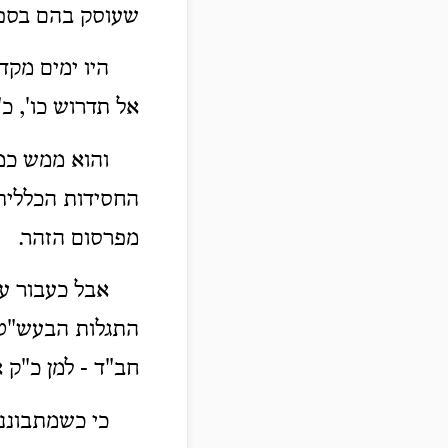
שעוסק בהם בספר
היו ימים מקד
אל תדרוש כו', כ
והוא ממש כמו
החסידות הכללית 
מפרסום הזהר.
אבל כעבור ע
התגלות הבעש"ט ו
חב"ד - למן כ"ק 
כי כשמתבונני