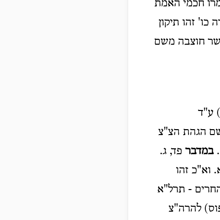
אמרו חכמי האמת
כו' זהו תיקון
אשר חוצבה משם
 ע"ד
ם הגהת הצ"צ
.
במדבר
פד, ג.
. וא"כ זהו
החרים - תרל"א
וס) להרה"צ