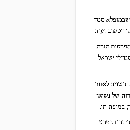
 שבמופלא ממך
זדיטשוב ועוד.
 מפרסום תורת
גדולי ישראל
 בשנים לאחר
ות של נשיאי
, במופת חי.
דורנו בפרט