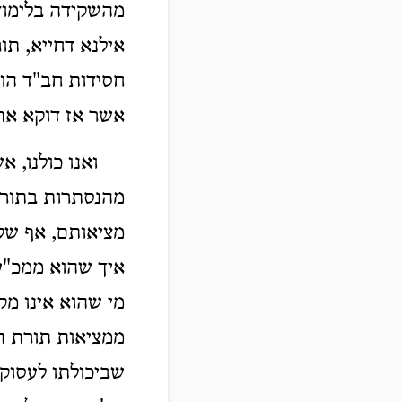
מהשקידה בלימוד 
אילנא דחייא, תו
חסידות חב"ד הוא
אשר אז דוקא את
ואנו כולנו, א
מהנסתרות בתורת
מציאותם, אף של
איך שהוא ממכ"ע 
מי שהוא אינו מק
ממציאות תורת החס
שביכולתו לעסוק 