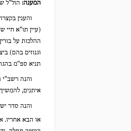
המענה
:
הול"ל שבו
והענין בקצרה
(עיין תו"א חיי 
ההלכות על בורין
וגנוזים בהם) ביצ
תניא ספ"מ בהגה,
והנה רשב"י ה
איתנים, להמשיך 
והנה סדר ישי
או הבא אחריו. א