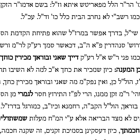
' הר"ר הלל מפאריטש איתא וז"ל: בשם אדמו"ר הזקן 
מו רשב"י לא נחרב הבית כלל כו' וד"ל. עכ"ל.
שי"ל, בדרך אפשר במרז"ל שהוא פתיחת הקדמת הספ
רוש' סנהדרין פ"א ה"ב, דכאשר סמך רע"ק לר"מ ורש
מו פני ר"ש א"ל רע"ק
דייך שאני ובוראך מכירין כוחך
ן המענה
:
כיון שמכיר את כחך א"כ למה לא השיבו תחל
 הול"ל כן, ואין נפק"מ מה שאני ובוראך מכירין כחך, 
י' ר"מ זקן ממנו, הרי לפ"ז התירוץ חסר
לגמרי
מן הספ
בוראך, הול"ל הקב"ה, רחמנא וכיו"ב, כמורגל בדרז"ל. 
ם לא מצד הבריאה אלא ע"י המ"ח מעלות
שמשתדלים
חכמתך
, כיון דעסקינן בסמיכת זקנים, זה שקנה חכמה,