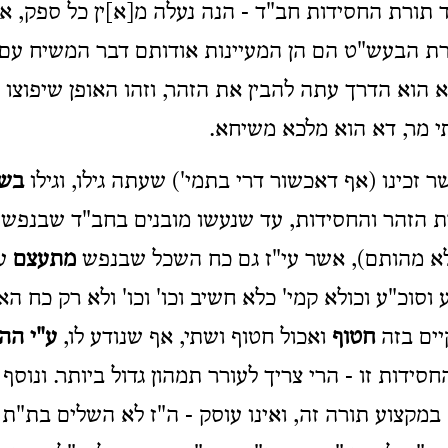
תורת החסידות חב"ד - הנה נעלה מ[א]ין כל ספק, א
רת הבעש"ט הם הן המעיינות אודותם דבר המשיח עם 
 הוא הדרך עתה להבין את הזהר, וזהו האופן שיפוצו מ
י מר, דא הוא מלכא משיחא.
שר זכינו (אף דאכשור דרי בתמי') שעתה גילו, וגילו
בשו
 הזהר והחסידות, עד שנעשו מובנים בחב"ד שבנפש (
א מהותם), אשר עי"ז גם כח השכל שבנפש
מתעצם
עם
וסוכ"ע וכולא קמי' כלא חשיב וכו' וכו' ולא רק כח ה
יים בזה
חטוף
ואכול חטוף ושתי, אף שנודע לו,
ע"י הה
ידות זו - הרי צריך לעורר תמהון גדול ביותר. ונוסף ע"
במקצוע תורה זה, ואינו עוסק - ה"ז לא השלים בת"ת כ