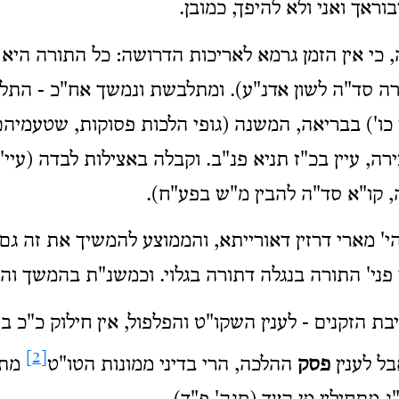
ראך ואני ולא להיפך, כמובן.
, כי אין הזמן גרמא לאריכות הדרושה: כל התורה היא 
שרה סד"ה לשון אדנ"ע). ומתלבשת ונמשך אח"כ - התל
 כו') בבריאה, המשנה (גופי הלכות פסוקות, שטעמיה
ירה, עיין בכ"ז תניא פנ"ב. וקבלה באצילות לבדה (עיי
 קו"א סד"ה להבין מ"ש בפע"ח).
י' מארי דרזין דאורייתא, והממוצע להמשיך את זה ג
פני' התורה בנגלה דתורה בגלוי. וכמשנ"ת בהמשך והח
בת הזקנים - לענין השקו"ט והפלפול, אין חילוק כ"כ ב
[2]
בל לענין
פסק
ההלכה, הרי בדיני ממונות הטו"ט
מתחי