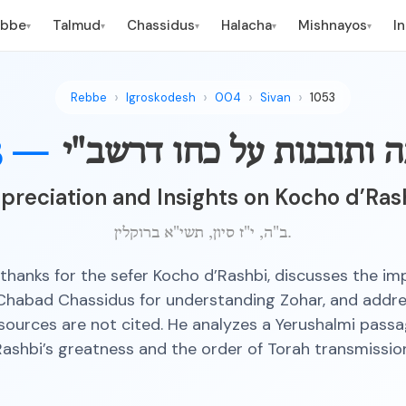
ebbe
Talmud
Chassidus
Halacha
Mishnayos
I
▾
▾
▾
▾
▾
Rebbe
Igroskodesh
004
Sivan
1053
 ותובנות על כחו דרשב"י
3 —
preciation and Insights on Kocho d’Ras
ב"ה, י"ז סיון, תשי"א ברוקלין.
thanks for the sefer Kocho d’Rashbi, discusses the im
 Chabad Chassidus for understanding Zohar, and addr
ources are not cited. He analyzes a Yerushalmi pass
ashbi’s greatness and the order of Torah transmissio