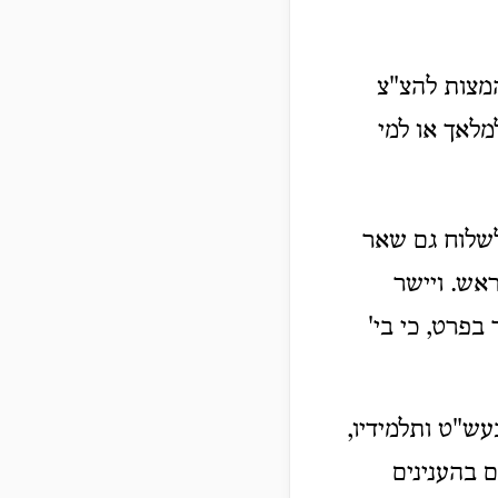
המצות להצ"צ
מלאך או למי
שלוח גם שאר
אש. ויישר
בפרט, כי בי'
ש"ט ותלמידיו,
 בהענינים