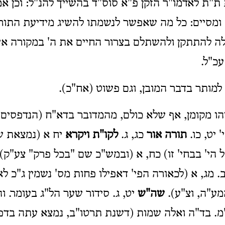
ת ת"ת לאדמו"ר הזקן פ"א סוס"ד בהשייך להנ"ל: וכן 
' ומסיים: כל מה שאפשר לנשמתו להשיג מידיעת התורה 
לה להתתקן ולהשתלם בצרור החיים את ה' במקורה 
עכ"ל.
למותר בדבר המובן, וגם פשוט (אח"כ).
זהו מקומן, אף שלא כולם, מהמדובר בדא"ח (הנדפסים)
 יט, כו.
תורה אור
כג, ג.
לקו"ת ויקרא
יח א (נמצאת ש
הי' בבחי' זו) כח, א (ובמש"כ שם "בכל פרק" צע"ק)
. מג, א (לכאורה הפי' דאפילו פחות מס' נשמין ג"כ לא
מע"ה, וצ"ע).
שה
"
ש
יט, ג. סידור שער הל"ג בעומר. ו
כ"מ. בד"ה ואלה שמות (דשנת תרטו"ב, נמצא עתה בדפ