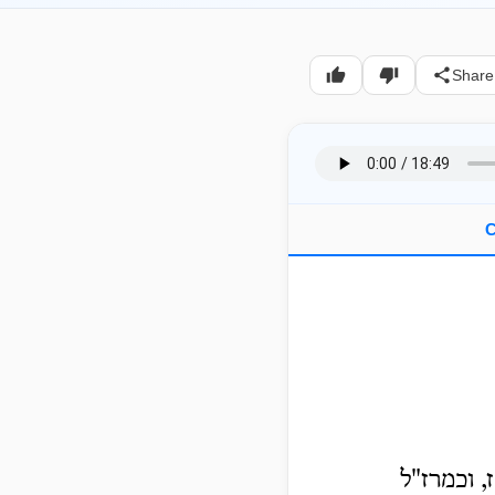
Share
C
, וכמרז"ל