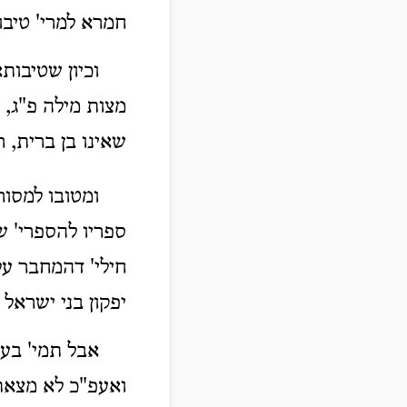
חמרא למרי' טיבו
וכיון שטיבות
מצות מילה פ"ג, 
שאינו בן ברית, ר
ומטובו למסו
ספריו להספרי' ש
חילי' דהמחבר על
יפקון בני ישראל 
אבל תמי' בעי
ואעפ"כ לא מצאתי