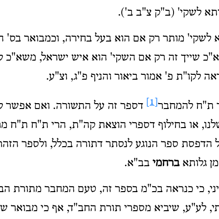
תא לשקי' (ב"ק צ"ב ב').
א לשקי' מותר רק אם הוא בעל בחירה, וכמבואר בס' 
א"כ שייך זה רק אם השקי' הוא איש ישראל, משא"כ ל
אה לקו"ת פ' אמור ביאור והניף פ"ג, וצ"ע.
[1]
ר ת"ח להמחבר
דספר זה על התשורה. ואם אפשר ל
לנו, או בחילוף דספרי הוצאת קה"ת, הרי ת"ח ת"ח מר
 הדפסת ספר הנוגע לנסתר דתורה בכלל, ולספר הזהר 
מן גלותא
ברחמי
בב"א.
ני, כי כנראה בכ"מ בספר זה, טעם המחבר מתורת הבע
, לע"ע, שיביא מספרי תורת החב"ד, אף כי מבואר שם