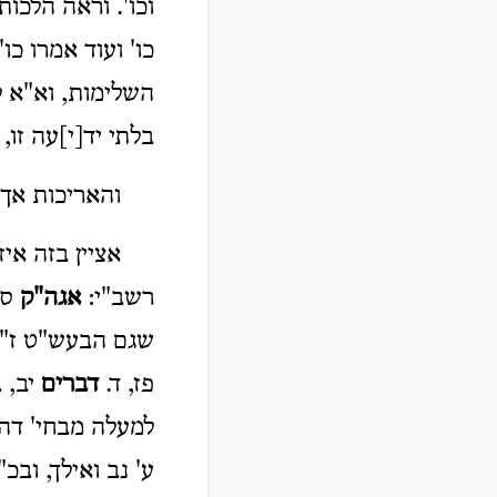
וכו'. וראה הלכו
כו' ועוד אמרו כו
השלימות, וא"א 
בלתי יד[י]עה זו, 
והאריכות אך 
אציין בזה אי
רשב"י:
אגה"ק
סי'
שגם הבעש"ט ז"ל 
פז, ד.
דברים
יב, ב
למעלה מבחי' דה
ע' נב ואילך, וב