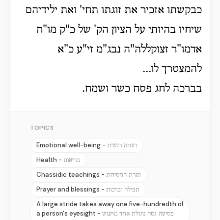
כבקשתו אזכיר את זוגתו תחי' ואת ילידיהם
שיחיו בהיותי על הציון הק' של כ"ק מו"ח
אדמו"ר זצוקללה"ה נבג"מ זי"ע כ"א
להמצטרך לו...
בברכה לחג פסח כשר ושמח.
TOPICS
Emotional well-being -
רווחה רגשית
Health -
בריאות
Chassidic teachings -
תורת החסידות
Prayer and blessings -
תפילה וברכות
A large stride takes away one five-hundredth of
a person's eyesight -
פסיעה גסה נוטלת אחד מחמש