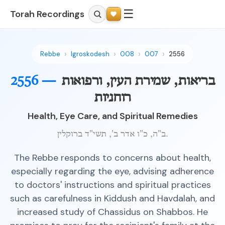
☰
Torah Recordings
Rebbe
Igroskodesh
008
007
2556
בריאות, שמירת העין, ורפואות
2556 —
רוחניות
Health, Eye Care, and Spiritual Remedies
ב"ה, כ"ו אדר ב', תשי"ד ברוקלין.
The Rebbe responds to concerns about health,
especially regarding the eye, advising adherence
to doctors' instructions and spiritual practices
such as carefulness in Kiddush and Havdalah, and
increased study of Chassidus on Shabbos. He