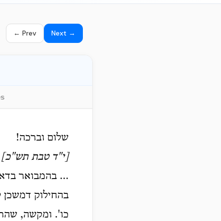
← Prev
Next →
es
שלום וברכה!
[י"ד טבת תש"כ]
... בהמבואר בדא
בהחילוק דמשכן לב
כו'. ומקשה, שהרי