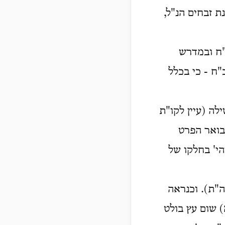
ת זבחים הנ"ל,
"ח ובמדרש
"ח - כי בכלל
לה (עיין לקו"ת
בואר הפרט
י' בחלקו של
ה"ת). וכנראה
) שום עץ בולט