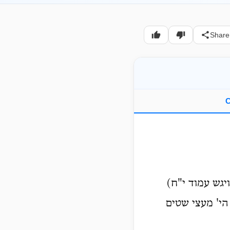
Share
C
גש עמוד י"ח)
הי' מעצי שטים