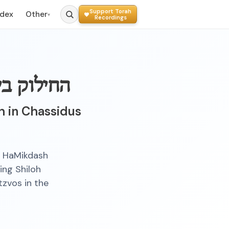
Support Torah
ndex
Other
▾
Recordings
החילוק בי
h in Chassidus
s HaMikdash
ing Shiloh
tzvos in the