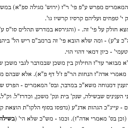
 המאמרים מפרש ע"פ פי' ר"ז (ירוש' מגילה ספ"א) במשנ
ק י' טפחים ועליהם קרסיו קרשיו גו'.
מצא חולק על פי' זה. - (והגירסא במדרש תהלים סו"ס ע
כ צ"ע) - ומה שלא הובא פי' זה ברמב"ם ריש הל' ביהב
עמי' - כיון דמאי דהוי הוי.
א מבואר עד"ז החילוק בין משכן שבמדבר לגבי משכן שי
 מאמרי אדה"ז הנחות הר"פ ז'ל דף פ"א). אלא שבהם מ
נין דמנוחה משא"כ במדבר, ובס' המאמרים - הפרט שה
 הענינים שבשילה, שנק' בית ונק' משכן, וכדרז"ל. וק"ל.
- עייג"כ הגהות אדנ"ע (נדפסו בסוף הלקו"ת הוצאת ק
וכן בס' מאמרי אדה"ז). וכמו - מש"כ שלא הי' (
בשילה