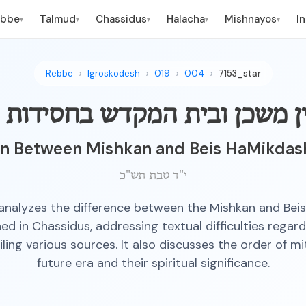
ebbe
Talmud
Chassidus
Halacha
Mishnayos
I
▾
▾
▾
▾
▾
Rebbe
Igroskodesh
019
004
7153_star
ן משכן ובית המקדש בחסידות
on Between Mishkan and Beis HaMikdas
י"ד טבת תש"כ
r analyzes the difference between the Mishkan and Bei
ned in Chassidus, addressing textual difficulties regard
ling various sources. It also discusses the order of mi
future era and their spiritual significance.