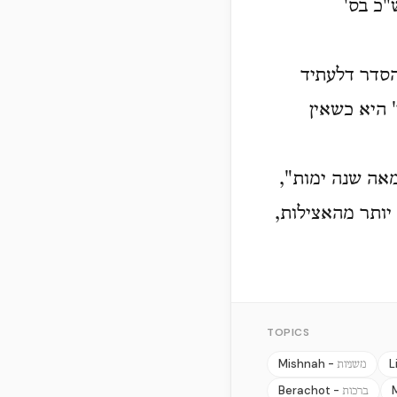
"כ בס'
סדר דלעתיד
 היא כשאין
מאה שנה ימות",
 יותר מהאצילות,
TOPICS
Mishnah -
L
משניות
Berachot -
ברכות