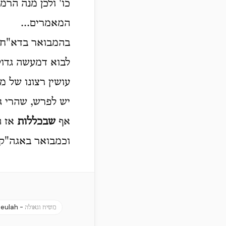
כו' ולכן מנה הרמ
המאמרים...
בהמבואר בדא"ח 
לבוא דמעשה גדול
עושין רצונו של מ
יש לפרש, שהרי גם
אף
שבכללות
אז ה
וכמבואר באגה"ק ל
eulah -
משיח וגאולה