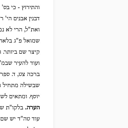
והתירוץ - כי בס'
דבנין אבנים הי' ר
ואת"ל, הרי לא נ
שמואל פ"ג בלאה"
קיצר שם ביותר. וט
ועוד להעיר שבמ"
ברכה צט, ד. ספר
שבשילה מתחיל הע
יוסף. ומתאים לשני
הערה.
בלקו"ת שם 
עוד טה"ד יש שם (