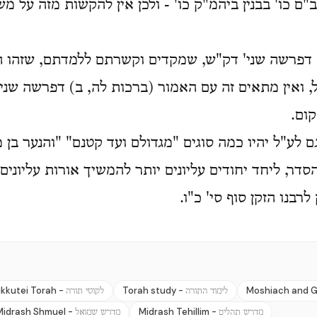
ב"ם כו' בבנין ביהמ"ק כו' - ולכן אין להקשות מזה על מש
דפרשה שני' דק"ש, שמקדים וקשרתם ללמדתם, שזהו ה
, ואין מתאים זה עם האמור (ברכות לה, ב) דפרשה שני'
קום.
 לע"ל יהיו כמה סוגים "מגדולם ועד קטנם" "והנער בן 
סדר, ליחד יחודים עליונים יותר להמשיך אורות עליונים
רבנו הזקן סוף סי' כ"ו.
ikkutei Torah -
Torah study -
Moshiach and G
לימוד התורה
לקוטי תורה
Midrash Shmuel -
Midrash Tehillim -
מדרש תהלים
מדרש שמואל