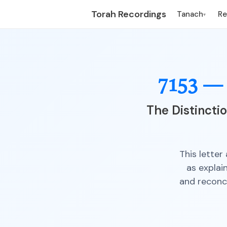
Torah Recordings
Tanach
R
▾
7153 —
The Distincti
This lette
as explai
and reconci