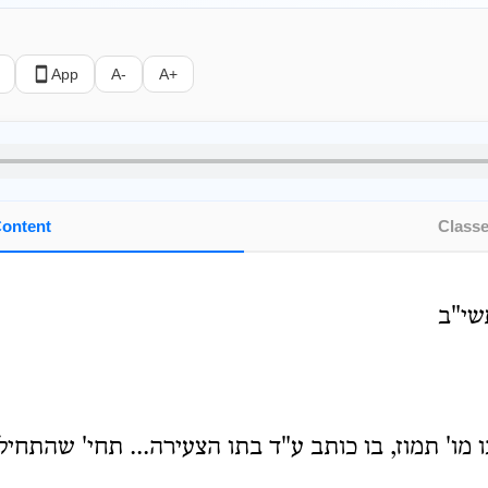
App
A-
A+
ontent
Class
שי"ב
מו' תמוז, בו כותב ע"ד בתו הצעירה... תחי' שהתחי