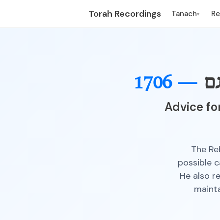
Torah Recordings
Tanach
R
▾
ם
1706 —
Advice fo
The Reb
possible 
He also r
mainta