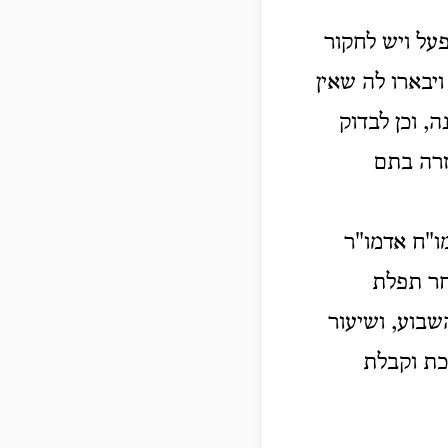
על ויש לחקור
יבארו לה שאין
, וכן לבדוק
זרה בתם
ו"ח אדמו"ר
חר תפלת
שבוע, ושיעור
כת וקבלת