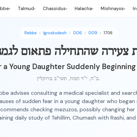
ebbe
Talmud
Chassidus
Halacha
Mishnayos
I
▾
▾
▾
▾
▾
Rebbe
Igroskodesh
006
009
1706
ת צעירה שהתחילה פתאום לגמג
r a Young Daughter Suddenly Beginning 
ב"ה, י"ד תמוז, תשי"ב ברוקלין.
be advises consulting a medical specialist and searc
causes of sudden fear in a young daughter who began s
ecommends checking mezuzos, possibly changing her
ining daily study of Tehillim, Chumash with Rashi, and