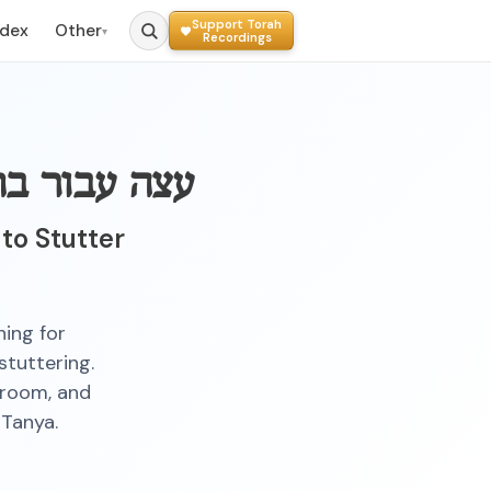
Support Torah
ndex
Other
▾
Recordings
עצה עבור ב
to Stutter
hing for
tuttering.
 room, and
 Tanya.