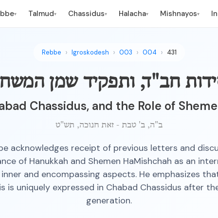
ebbe
Talmud
Chassidus
Halacha
Mishnayos
I
▾
▾
▾
▾
▾
Rebbe
Igroskodesh
003
004
431
ידות חב"ד, ותפקיד שמן המשח
abad Chassidus, and the Role of Shem
ב"ה, ב' טבת - זאת חנוכה, תש"ט
e acknowledges receipt of previous letters and disc
cance of Hanukkah and Shemen HaMishchah as an inte
inner and encompassing aspects. He emphasizes that
this is uniquely expressed in Chabad Chassidus after t
generation.