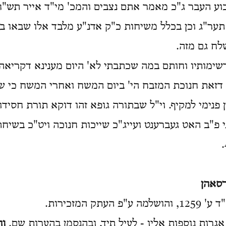
וע העבר ג"כ מאמר אתם נצבים והמכ' מי"ד אייר תש"ח
 תער"ג וכן בכלל משיחות כ"ק אדנ"ע מלבד אלו שבאו ב
לח גם מזה.
מותיו וחותם במה שכתבתי לא' היום מענינא דקריאה
דזאת חנוכת המזבח הי' ביום המשח ואחרי המשח כי 
 פנימי למקיף. וי"ל שבתורה גופא זהו דוקא תורת חסיד
 פ"ב האט געברענט ועייג"כ שייכות חנוכה ויט"כ בשיח
רסאהן
עתק המזכירות.
אגרות נוספות אליו - לעיל תיד, ובהנסמן בהערות שם.
וה