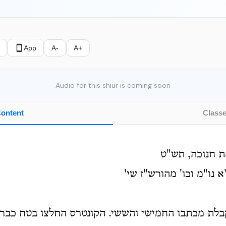
App
A-
A+
Audio for this shiur is coming soon
ontent
Class
את חנוכה, תש"ט
 נו"מ וכו' מהורש"ז שי'
בלת מכתבו החמישי והששי. הקונטרס החלצו בטח כבר ק