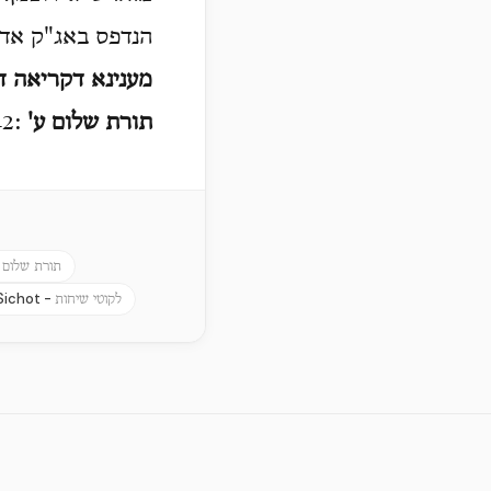
הנדפס באג"ק אדמו
מענינא דקריאה ד
תורת שלום
ע
'
:42 בהוצאות החדשות ע' 39 ואילך.
-
תורת שלום
 Sichot -
לקוטי שיחות