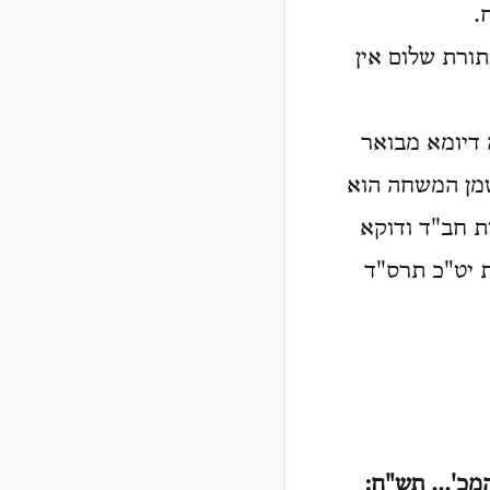
.
תורת שלום אין
 דיומא מבואר
שמן המשחה הוא
ות חב"ד ודוקא
ת יט"כ תרס"ד
מכ'... תש
"
ח
: