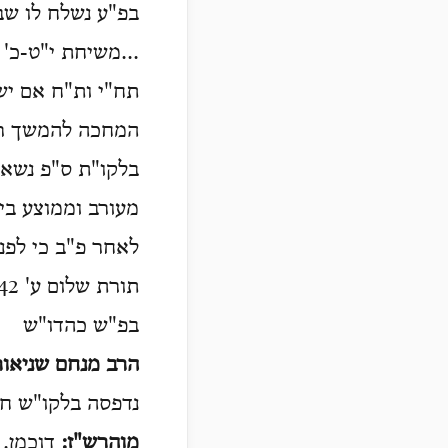
בפ"ע נשלח לו שב
...משיחת י"ט-כ'
תח"י ות"ח אם יש
המחכה להמשך רשי
בלקו"ת ס"פ נשא 
מעורב וממוצע בין
לאחר פ"ב כי לפני
תורת שלום ע' 42.
בפ"ש כהדו"ש
הרב מנחם שניאו
נדפסה בלקו"ש ח"ד ע' 1259, והושלמה ע"פ ה
מוהרש"ז:
דוכמן. 