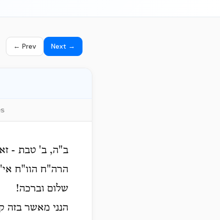
← Prev
Next →
es
ב"ה, ב' טבת - ז
הרה"ח הוו"ח אי"א
שלום וברכה!
הנני מאשר בזה ק