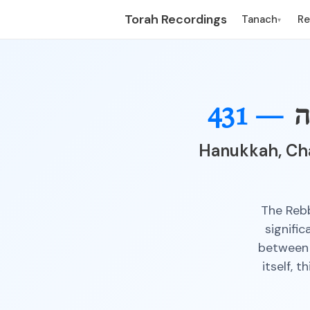
Torah Recordings
Tanach
R
▾
ה
431 —
Hanukkah, Ch
The Rebb
signifi
between 
itself, 