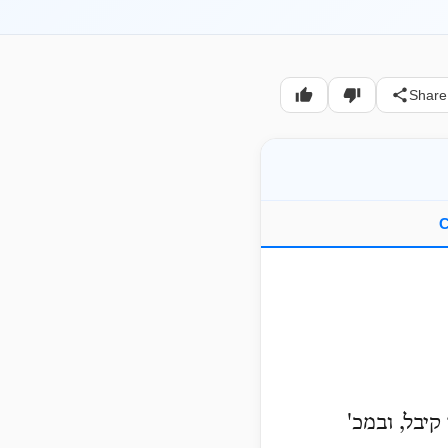
Share
C
יבל, ובמכ'