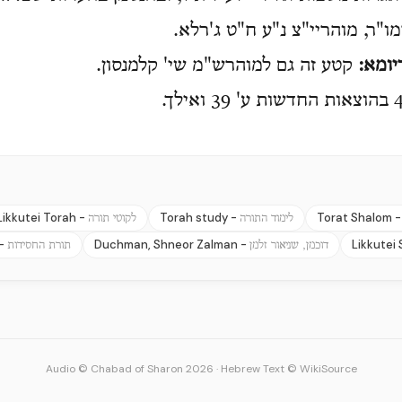
"ר, מוהריי"צ נ"ע ח"ט ג'רלא.
יומא
:
קטע זה גם למוהרש"מ שי' קלמנסון.
Likkutei Torah -
Torah study -
Torat Shalom 
לימוד התורה
לקוטי תורה
 -
Duchman, Shneor Zalman -
Likkutei
דוכמן, שניאור זלמן
תורת החסידות
Audio © Chabad of Sharon 2026
·
Hebrew Text © WikiSource