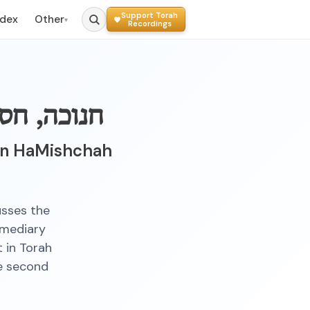
Support Torah
ndex
Other
▾
Recordings
חנוכה, חס
en HaMishchah
usses the
rmediary
 in Torah
he second