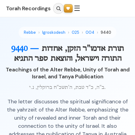
☰
Torah Recordings
Rebbe
Igroskodesh
025
004
9440
תורת אדמו"ר הזקן, אחדות
9440 —
התורה וישראל, והוצאת ספר התניא
Teachings of the Alter Rebbe, Unity of Torah and
Israel, and Tanya Publication
ב"ה, כ"ד טבת, ה'תשכ"ח ברוקלין, נ.י.
The letter discusses the spiritual significance of
the yahrzeit of the Alter Rebbe, emphasizing the
unity of revealed and inner Torah and their
connection to the unity of Israel. It also
addresses the publication of Tanya in Australia