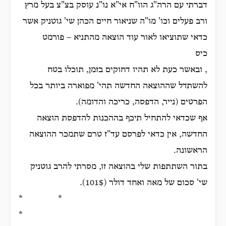
דברתי עם הרה"ג הוו"ח אי"א נו"נ עוסק בצ"צ בעל מרץ
ורב פעלים וכו' מו"ה שניאור חיים הכהן שי' גוטניק אשר
כדאי שתוציאו לאור עוד הוצאה מהתניא – פורמט
כיס
, ובאשר כעת לא תהיו דחוקים בזמן, תוכלו בטח
להשתדל שההוצאה החדשה תהי' מפוארה ביותר בכל
הפרטים (נייר, הדפסה, כריכה והדומה).
אף שכדאי להתחיל תיכף בההכנות להדפסת הוצאה
החדשה, אין כדאי לפרסם עד"ז טרם שתמכר ההוצאה
הראשונה.
בתור השתתפות שלי בהוצאה זו, מסרתי להרב גוטניק
שי' סכום של מאה ואחד דולר (101$).
* *
*