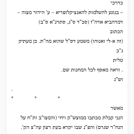
כדרכי
– בנוגע להשלמות להאנציקלופדיא – ע' הידור מצוה –
דמדהביא אדה"ז (סכ"ד ס"ג, סתרנ"א ס"ב)
הכתוב
(זה א-לי ואנוהו) משמע דס"ל שהוא מה"ת. כן מעתיק
ג"כ
טלית
. וראה מאסף לכל המחנות שם.
וש"נ
.
* * *
מאשר
הנני קבלת מכתבו ממוצש"ק ויחי (והמצו"ב ות"ח על
הנח"ר שגרם) והפ"נ שבו יקרא בעת רצון עה"צ הק'.