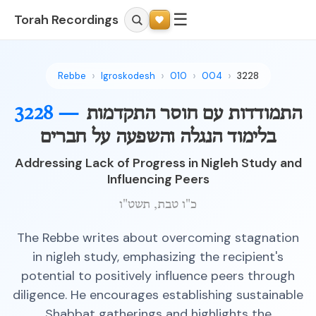
☰
Torah Recordings
Rebbe
Igroskodesh
010
004
3228
התמודדות עם חוסר התקדמות
3228 —
בלימוד הנגלה והשפעה על חברים
Addressing Lack of Progress in Nigleh Study and
Influencing Peers
כ"ו טבת, תשט"ו
The Rebbe writes about overcoming stagnation
in nigleh study, emphasizing the recipient's
potential to positively influence peers through
diligence. He encourages establishing sustainable
Shabbat gatherings and highlights the