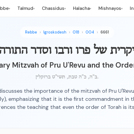
ebbe
Talmud
Chassidus
Halacha
Mishnayos
I
▾
▾
▾
▾
▾
Rebbe
Igroskodesh
018
004
6661
קרית של פרו ורבו וסדר התורה
ry Mitzvah of Pru U'Revu and the Orde
ב"ה, כ"ה טבת, תשי"ט ברוקלין.
discusses the importance of the mitzvah of Pru U'Revu 
ly), emphasizing that it is the first commandment in th
rences the teaching that even the order of Torah is its