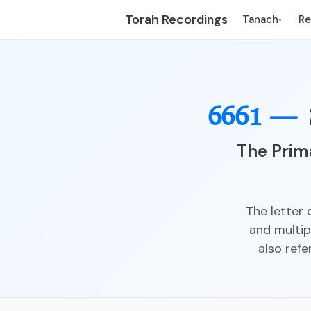
Torah Recordings
Tanach
R
▾
6661 —
The Prima
The letter 
and multip
also refe