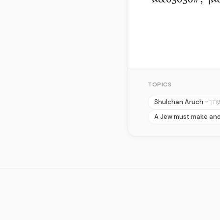
ומצוה ראשונה היא פרו ורבו, ;63636#&א איד דארף מאכען נ;63637#&אך ;63636#&א
TOPICS
Shulchan Aruch -
רוך
A Jew must make ano