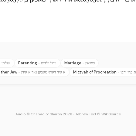
Parenting -
Marriage -
נישואין
גידול ילדים
שולחן ע
ther Jew -
Mitzvah of Procreation -
 פרו ורבו
א איד דארף מאכען נאך א אידן
Audio © Chabad of Sharon 2026
·
Hebrew Text © WikiSource