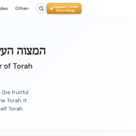
Support Torah
ndex
Other
▾
Recordings
המצוה העי
r of Torah
(be fruitful
e Torah. It
elf Torah.