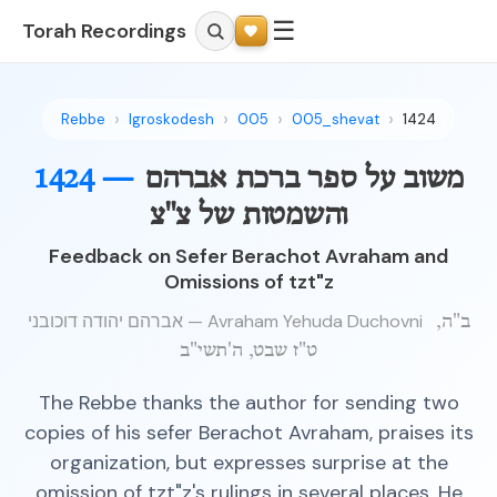
☰
Torah Recordings
Rebbe
Igroskodesh
005
005_shevat
1424
משוב על ספר ברכת אברהם
1424 —
והשמטות של צ"צ
Feedback on Sefer Berachot Avraham and
Omissions of tzt"z
אברהם יהודה דוכובני — Avraham Yehuda Duchovni
ב"ה,
ט"ז שבט, ה'תשי"ב
The Rebbe thanks the author for sending two
copies of his sefer Berachot Avraham, praises its
organization, but expresses surprise at the
omission of tzt"z's rulings in several places. He