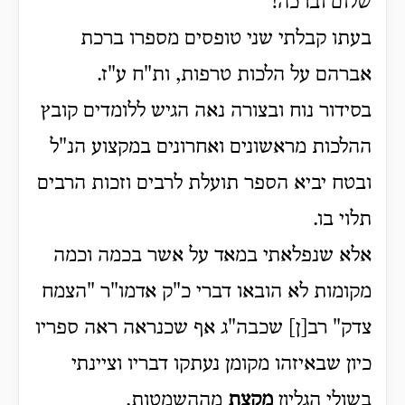
שלום וברכה!
בעתו קבלתי שני טופסים מספרו ברכת
אברהם על הלכות טרפות, ות"ח ע"ז.
בסידור נוח ובצורה נאה הגיש ללומדים קובץ
ההלכות מראשונים ואחרונים במקצוע הנ"ל
ובטח יביא הספר תועלת לרבים וזכות הרבים
תלוי בו.
אלא שנפלאתי במאד על אשר בכמה וכמה
מקומות לא הובאו דברי כ"ק אדמו"ר "הצמח
צדק" רב[ן] שכבה"ג אף שכנראה ראה ספריו
כיון שבאיזהו מקומן נעתקו דבריו וציינתי
בשולי הגליון
מקצת
מההשמטות.