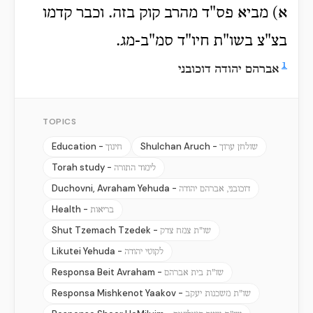
א) מביא פס"ד מהרב קוק בזה. וכבר קדמו
בצ"צ בשו"ת חיו"ד סמ"ב-מג.
1
אברהם יהודה דוכובני
TOPICS
Education -
Shulchan Aruch -
שולחן ערוך
חינוך
Torah study -
לימוד התורה
Duchovni, Avraham Yehuda -
דוכובני, אברהם יהודה
Health -
בריאות
Shut Tzemach Tzedek -
שו"ת צמח צדק
Likutei Yehuda -
לקוטי יהודה
Responsa Beit Avraham -
שו"ת בית אברהם
Responsa Mishkenot Yaakov -
שו"ת משכנות יעקב