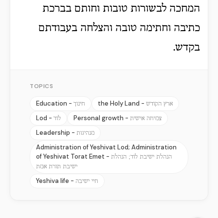
המחכה לבשורות טובות וחותם בברכת
כתיבה וחתימה טובה והצלחה בעבודתם
בקדש.
TOPICS
Education -
the Holy Land -
ארץ הקודש
חינוך
Lod -
Personal growth -
צמיחה אישית
לוד
Leadership -
מנהיגות
Administration of Yeshivat Lod; Administration
of Yeshivat Torat Emet -
הנהלת ישיבת לוד; הנהלת
ישיבת תורת אמת
Yeshiva life -
חיי ישיבה