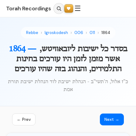
☰
Torah Recordings
Rebbe
Igroskodesh
006
011
1864
בסדר כל ישיבות ליובאוויטש,
1864 —
אשר מזמן לזמן היו עורכים בחינות
התלמידים, והנהוג בזה שהיו עורכים
כ"ז אלול, ה'תשי"ב - הנהלת ישיבת לוד הנהלת ישיבת תורת
אמת
← Prev
Next →