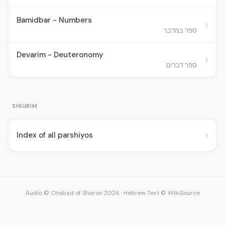
Bamidbar - Numbers
›
ספר במדבר
Devarim - Deuteronomy
›
ספר דברים
SHIURIM
›
Index of all parshiyos
Audio © Chabad of Sharon 2026
·
Hebrew Text © WikiSource