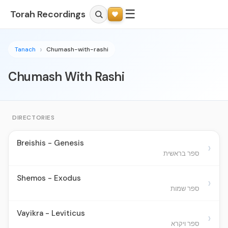
☰
Torah Recordings
Tanach
Chumash-with-rashi
Chumash With Rashi
DIRECTORIES
Breishis - Genesis
›
ספר בראשית
Shemos - Exodus
›
ספר שמות
Vayikra - Leviticus
›
ספר ויקרא