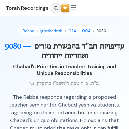
☰
Torah Recordings
Rebbe
Igroskodesh
024
004
9080
עדיפויות חב"ד בהכשרת מורים
9080 —
ואחריות ייחודית
Chabad's Priorities in Teacher Training and
Unique Responsibilities
ב"ה, כ"ה טבת ה'תשכ"ו ברוקלין, נ.י.
The Rebbe responds regarding a proposed
teacher seminar for Chabad yeshiva students,
agreeing on its importance but emphasizing
Chabad's unique obligations. He explains that
Chabad must prioritize tasks only it can fulfill,