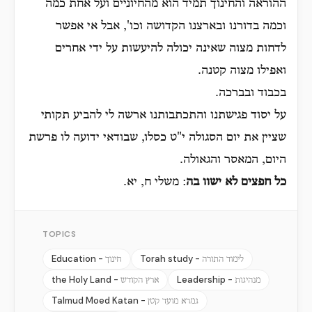
ההוראה והחינוך תמיד הוא מהחיוניים ועל אחת כמה
וכמה בדורנו ובארצנו הקדושה וכו', אבל אי אפשר
לדחות מצוה שאינה יכולה להיעשות על ידי אחרים
ואפילו מצוה קטנה.
בכבוד ובברכה.
על יסוד פגישתנו והתכתבותנו ארשה לי להביע תקותי
שציין את יום הסגולה י"ט כסלו, שבודאי ידועה לו פרשת
היום, המאסר והגאולה.
כל חפצים לא ישוו בה
: משלי ח, יא.
TOPICS
Education -
Torah study -
לימוד התורה
חינוך
the Holy Land -
Leadership -
מנהיגות
ארץ הקודש
Talmud Moed Katan -
גמרא מועד קטן