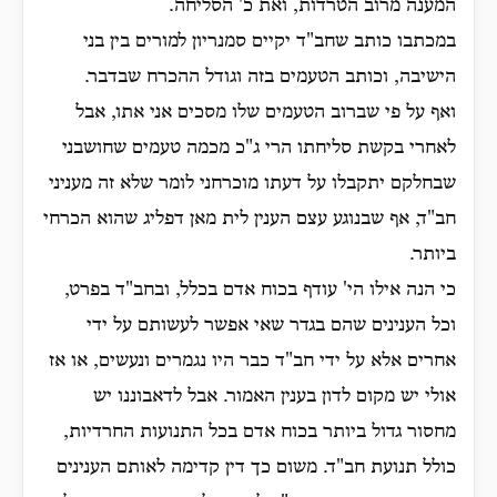
המענה מרוב הטרדות, ואת כ' הסליחה.
במכתבו כותב שחב"ד יקיים סמנריון למורים בין בני
הישיבה, וכותב הטעמים בזה וגודל ההכרח שבדבר.
ואף על פי שברוב הטעמים שלו מסכים אני אתו, אבל
לאחרי בקשת סליחתו הרי ג"כ מכמה טעמים שחושבני
שבחלקם יתקבלו על דעתו מוכרחני לומר שלא זה מעניני
חב"ד, אף שבנוגע עצם הענין לית מאן דפליג שהוא הכרחי
ביותר.
כי הנה אילו הי' עודף בכוח אדם בכלל, ובחב"ד בפרט,
וכל הענינים שהם בגדר שאי אפשר לעשותם על ידי
אחרים אלא על ידי חב"ד כבר היו נגמרים ונעשים, או אז
אולי יש מקום לדון בענין האמור. אבל לדאבוננו יש
מחסור גדול ביותר בכוח אדם בכל התנועות החרדיות,
כולל תנועת חב"ד. משום כך דין קדימה לאותם הענינים