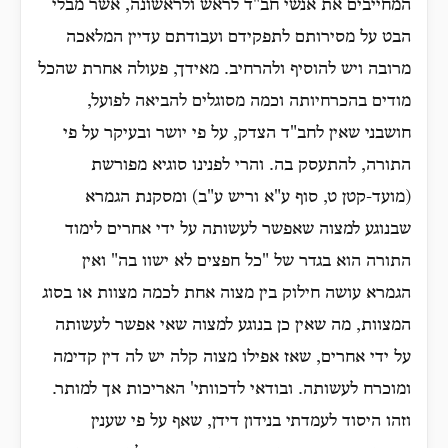
המחייבים את אנשי חב"ד לראש ולראשונה, אשר מבלי
הבט על מסירותם לתפקידם ועבודתם עדיין המלאכה
מרובה ויש להוסיף ולהרחיב. מאידך, פעולה אחרת שהכל
מודים בהכרחיותה וכמה מסוגלים להביאה לפועל,
חושבני שאין לחב"ד הצדק, על פי יושר ובעיקר על פי
התורה, להתעסק בה. והרי לפנינו סוגיא מפורשת
(מועד-קטן ט, סוף ע"א וריש ע"ב) ומסקנת הגמרא
שבנוגע למצוה שאפשר לעשותה על ידי אחרים לימוד
התורה הוא בגדר של "כל חפצים לא ישוו בה" ואין
הגמרא עושה חילוק בין מצוה אחת לכמה מצוות או בסוג
המצוות, מה שאין כן בנוגע למצוה שאי אפשר לעשותה
על ידי אחרים, שאז אפילו מצוה קלה יש לה דין קדימה
ומוכרח לעשותה. ובודאי לדכוותי' האריכות אך למותר.
וזהו היסוד לעמדתי בנידון דידן, שאף על פי שענין