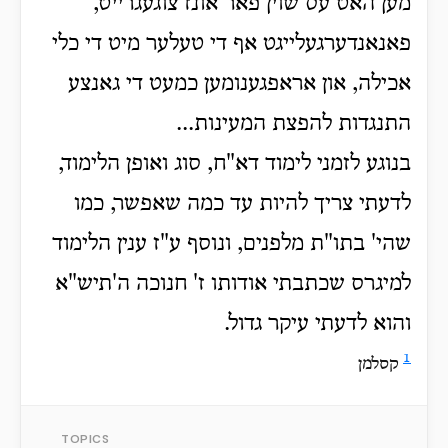
מען האט עס שוין פאר אונז צוגעגרייט,
פאנאנדערגעלייגט אף די טעלער מיט די כלי
אכילה, און אראפגענומען כמעט די גאנצע
התנגדות להפצת המעינות...
בנוגע לזמני לימוד דא"ח, סוג ואופן הלימוד,
לדעתי צריך להיות עד כמה שאפשר, כמו
שהי' בתו"ת מלפנים, ונוסף ע"ז ענין הלימוד
למיגרס שכתבתי אודותו ז' חנוכה ה'תיש"א
והוא לדעתי עיקר גדול.
1
קסלמן
TOPICS