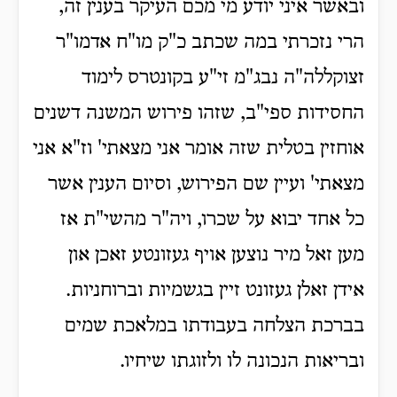
ובאשר איני יודע מי מכם העיקר בענין זה,
הרי נזכרתי במה שכתב כ"ק מו"ח אדמו"ר
זצוקללה"ה נבג"מ זי"ע בקונטרס לימוד
החסידות ספי"ב, שזהו פירוש המשנה דשנים
אוחזין בטלית שזה אומר אני מצאתי' וז"א אני
מצאתי' ועיין שם הפירוש, וסיום הענין אשר
כל אחד יבוא על שכרו, ויה"ר מהשי"ת אז
מען זאל מיר נוצען אויף געזונטע זאכן און
אידן זאלן געזונט זיין בגשמיות וברוחניות.
בברכת הצלחה בעבודתו במלאכת שמים
ובריאות הנכונה לו ולזוגתו שיחיו.