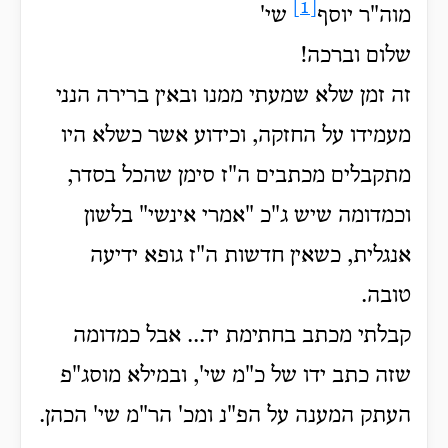
[1]
מוה"ר יוסף
שי'
שלום וברכה!
זה זמן שלא שמעתי ממנו ובאין ברירה הנני
מעמידו על החזקה, וכידוע אשר כשלא היו
מתקבלים מכתבים ה"ז סימן שהכל בסדר,
וכמדומה שיש ג"כ "אמרי אינשי" בלשון
אנגלית, כשאין חדשות ה"ז גופא ידיעה
טובה.
קבלתי מכתב בחתימת יד... אבל כמדומה
שזה כתב ידו של כ"מ שי', ובמילא מוסג"פ
העתק המענה על הפ"נ ומכ' הר"מ שי' הכהן.