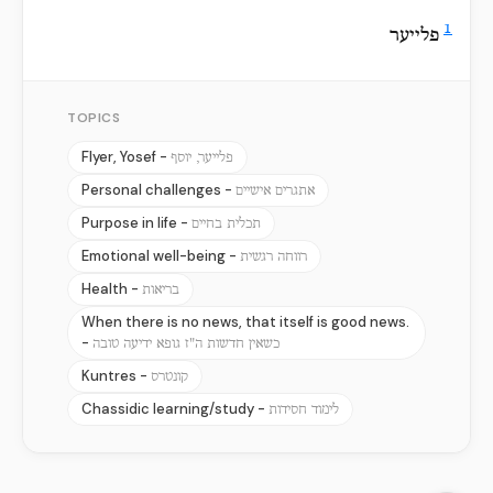
1
פלייער
TOPICS
Flyer, Yosef -
פלייער, יוסף
Personal challenges -
אתגרים אישיים
Purpose in life -
תכלית בחיים
Emotional well-being -
רווחה רגשית
Health -
בריאות
When there is no news, that itself is good news.
-
כשאין חדשות ה"ז גופא ידיעה טובה
Kuntres -
קונטרס
Chassidic learning/study -
לימוד חסידות