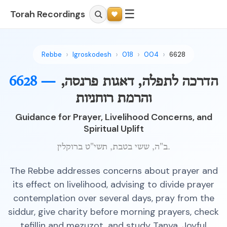
☰
Torah Recordings
Rebbe
Igroskodesh
018
004
6628
הדרכה לתפלה, דאגות פרנסה,
6628 —
והרמת רוחניות
Guidance for Prayer, Livelihood Concerns, and
Spiritual Uplift
ב"ה, ששי בטבת, תשי"ט ברוקלין.
The Rebbe addresses concerns about prayer and
its effect on livelihood, advising to divide prayer
contemplation over several days, pray from the
siddur, give charity before morning prayers, check
tefillin and mezuzot, and study Tanya. Joyful