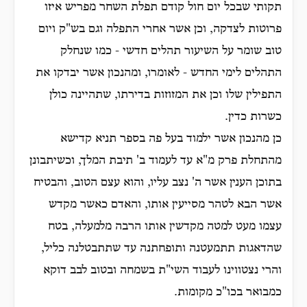
תקותי שבכל יום חול קודם תפלת השחר מפריש איזו
פרוטות לצדקה, וכן אשר אחרי התפלה וגם בש"ק ויום
טוב שומר על השיעור תהלים חדשי - כמו שנחלק
התהלים לימי החדש - לאומרו, ומהנכון אשר יבדקו את
התפילין שלו וכן את המזוזות בדירתו, שתהיינה כולן
כשרות כדין.
כן מהנכון אשר ילמוד בעל פה בספר תניא קדישא
מהתחלת פרק מ"א עד לעמוד ב' תיבת המלך, וכשיתבונן
בתוכן הענין אשר ה' נצב עליו, והוא עצם הטוב, והבטיח
אשר הבא לטהר מסייעין אותו, והאדם כאשר מקדש
עצמו מעט למטה מקדשין אותו הרבה מלמעלה, בטח
שהדאגות תתמעטנה ותופחתנה עד שתתבטלנה כליל,
והרי נצטווינו לעבוד השי"ת בשמחה ובטוב לבב דוקא
כמבואר בכו"כ מקומות.