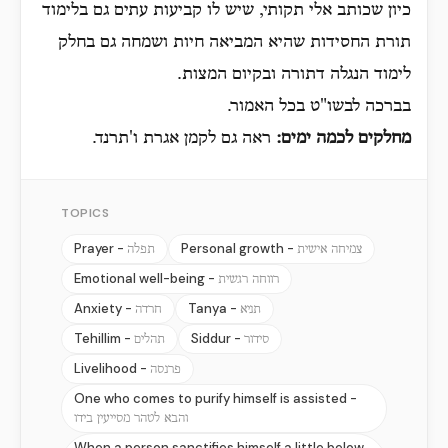
כיון שכותב אלי תקותי, שיש לו קביעות עתים גם בלימוד
תורת החסידות שהיא המביאה חיות ושמחה גם בחלק
לימוד הנגלה דתורה ובקיום המצות.
בברכה לבשו"ט בכל האמור.
מחלקים לכמה ימים:
ראה גם לקמן אגרת ו'תרנד.
TOPICS
Prayer -
Personal growth -
צמיחה אישית
תפלה
Emotional well-being -
רווחה רגשית
Anxiety -
Tanya -
תניא
חרדה
Tehillim -
Siddur -
סידור
תהלים
Livelihood -
פרנסה
One who comes to purify himself is assisted -
והבא לטהר מסייעין בידו
When a person sanctifies himself a little below,