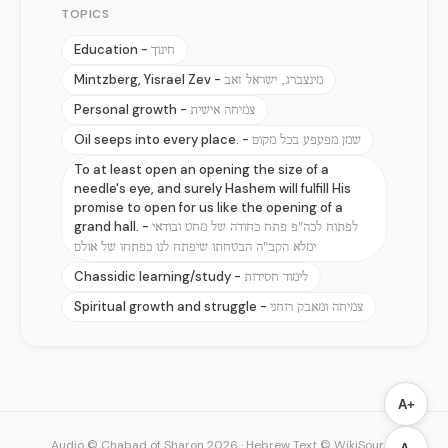
TOPICS
Education -
חינוך
Mintzberg, Yisrael Zev -
מינצברג, ישראל זאב
Personal growth -
צמיחה אישית
Oil seeps into every place. -
שמן מפעפע בכל מקום
To at least open an opening the size of a
needle's eye, and surely Hashem will fulfill His
promise to open for us like the opening of a
grand hall. -
לפתוח לכה"פ פתח כחודה של מחט ובודאי
ימלא הקב"ה הבטחתו שיפתח לנו כפתחו של אולם
Chassidic learning/study -
לימוד חסידות
Spiritual growth and struggle -
צמיחה ומאבק רוחני
A+
Audio © Chabad of Sharon 2026
·
Hebrew Text © WikiSource