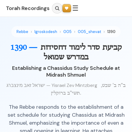
☰
Torah Recordings
Rebbe
Igroskodesh
005
005_shevat
1390
קביעת סדר לימוד דחסידות
1390 —
במדרש שמואל
Establishing a Chassidus Study Schedule at
Midrash Shmuel
ישראל זאב מינצברג — Yisrael Zev Mintzberg
ב"ה ב' שבט,
תשי"ב ברוקלין.
The Rebbe responds to the establishment of a
set schedule for studying Chassidus at Midrash
Shmuel, emphasizing the importance of even a
small opening in learning. He attaches