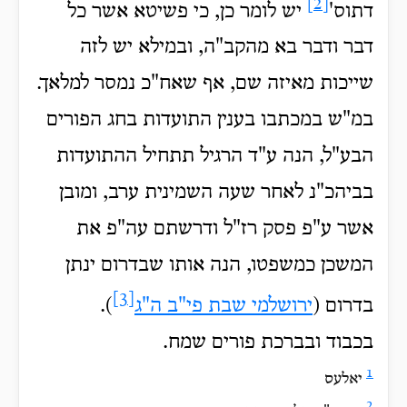
[2]
דתוס'
יש לומר כן, כי פשיטא אשר כל
דבר ודבר בא מהקב"ה, ובמילא יש לזה
שייכות מאיזה שם, אף שאח"כ נמסר למלאך.
במ"ש במכתבו בענין התועדות בחג הפורים
הבע"ל, הנה ע"ד הרגיל תתחיל ההתועדות
בביהכ"נ לאחר שעה השמינית ערב, ומובן
אשר ע"פ פסק רז"ל ודרשתם עה"פ את
המשכן כמשפטו, הנה אותו שבדרום ינתן
[3]
בדרום (
ירושלמי שבת פי"ב ה"ג
).
בכבוד ובברכת פורים שמח.
1
יאלעס
2