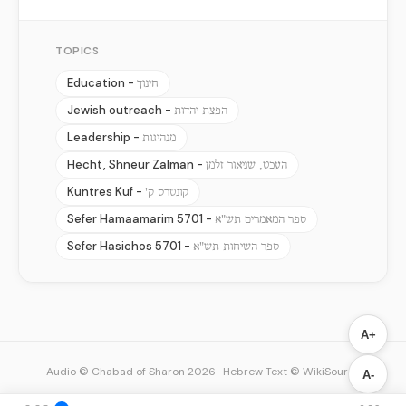
TOPICS
Education -
חינוך
Jewish outreach -
הפצת יהדות
Leadership -
מנהיגות
Hecht, Shneur Zalman -
העכט, שניאור זלמן
Kuntres Kuf -
קונטרס ק'
Sefer Hamaamarim 5701 -
ספר המאמרים תש"א
Sefer Hasichos 5701 -
ספר השיחות תש"א
A+
Audio © Chabad of Sharon 2026
·
Hebrew Text © WikiSource
A-