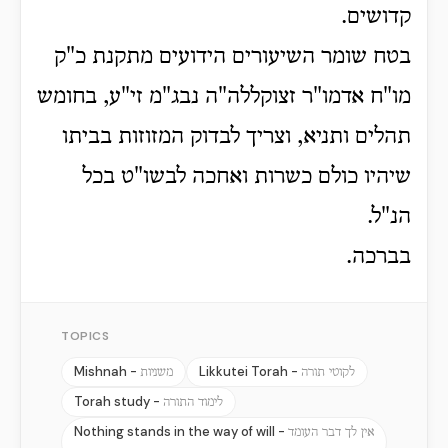
קדושים.
בטח שומר השיעורים הידועים מתקנת כ"ק
מו"ח אדמו"ר זצוקללה"ה נבג"מ זי"ע, בחומש
תהלים ותניא, וצריך לבדוק המזוזות בביתו
שיהיו כולם כשרות ואחכה לבשו"ט בכל
הנ"ל.
בברכה.
TOPICS
Mishnah -
Likkutei Torah -
לקוטי תורה
משניות
Torah study -
לימוד התורה
Nothing stands in the way of will -
אין לך דבר העומד