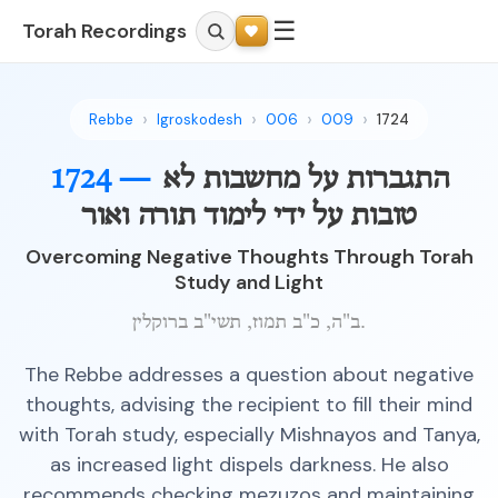
☰
Torah Recordings
Rebbe
Igroskodesh
006
009
1724
התגברות על מחשבות לא
1724 —
טובות על ידי לימוד תורה ואור
Overcoming Negative Thoughts Through Torah
Study and Light
ב"ה, כ"ב תמוז, תשי"ב ברוקלין.
The Rebbe addresses a question about negative
thoughts, advising the recipient to fill their mind
with Torah study, especially Mishnayos and Tanya,
as increased light dispels darkness. He also
recommends checking mezuzos and maintaining