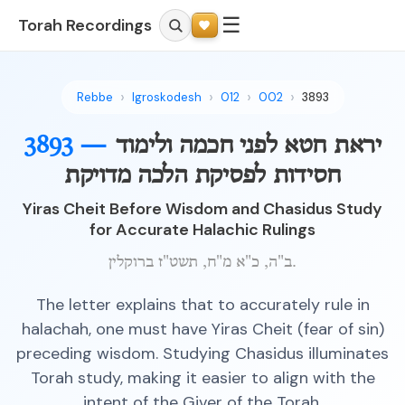
☰
Torah Recordings
Rebbe
Igroskodesh
012
002
3893
יראת חטא לפני חכמה ולימוד
3893 —
חסידות לפסיקת הלכה מדויקת
Yiras Cheit Before Wisdom and Chasidus Study
for Accurate Halachic Rulings
ב"ה, כ"א מ"ח, תשט"ז ברוקלין.
The letter explains that to accurately rule in
halachah, one must have Yiras Cheit (fear of sin)
preceding wisdom. Studying Chasidus illuminates
Torah study, making it easier to align with the
intent of the Giver of the Torah.