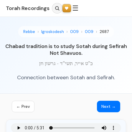
☰
Torah Recordings
Rebbe
Igroskodesh
009
009
2687
Chabad tradition is to study Sotah during Sefirah
Not Shavuos.
כ"ט אייר, תשי"ד - גרשון חן
Connection between Sotah and Sefirah.
← Prev
Next →