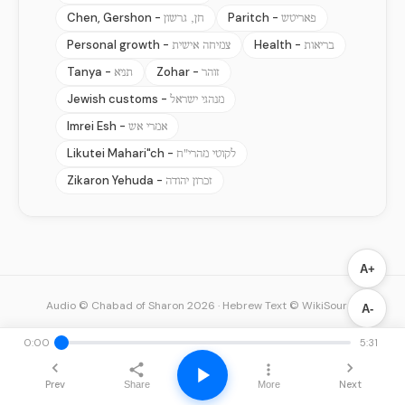
Chen, Gershon -
Paritch -
פאריטש
חן, גרשון
Personal growth -
Health -
בריאות
צמיחה אישית
Tanya -
Zohar -
זוהר
תניא
Jewish customs -
מנהגי ישראל
Imrei Esh -
אמרי אש
Likutei Mahari"ch -
לקוטי מהרי"ח
Zikaron Yehuda -
זכרון יהודה
A+
Audio © Chabad of Sharon 2026
·
Hebrew Text © WikiSource
A-
0:00
5:31
Prev
Next
Share
More