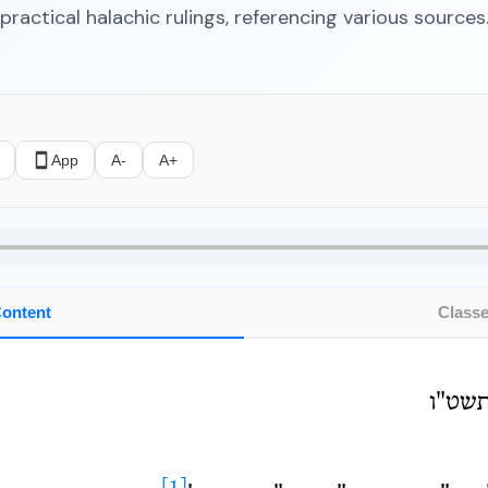
practical halachic rulings, referencing various sources
App
A-
A+
ontent
Class
תשט"ו
[1]