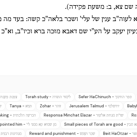
ה שם צא, ב: משעת פקידה).
 לעוה"ב ענין של עלי' ושכר בלאה"כ קשה: בעד מה מ
יון יעקב על הע"י שם דאבא מזכה ברא וכיו"ב, וא"כ
-
Torah study -
Sefer HaChinuch -
ספר החינוך
לימוד התורה
צפנת פענח
Tanya -
Zohar -
Jerusalem Talmud -
Baby
ירושלמי
זוהר
תניא
ש
aking -
Responsa Minchat Elazar -
Ro
שו"ת מנחת אלעזר
הכרעה הלכתית
pointed him -
Small pieces of Torah are good -
א טבין
מן שמיא קא ממני לי'
-
Reward and punishment -
Beit HaOtzar -
צר
שכר ועונש
מנהיגות רבנית