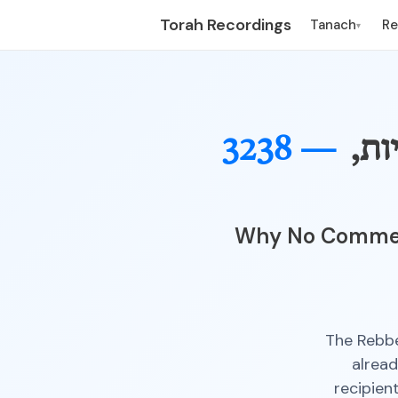
Torah Recordings
Tanach
R
▾
ות,
3238 —
Why No Comment
The Rebbe
alread
recipien