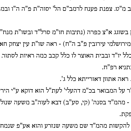
 מ"ט. צפנת פענח לרמב"ם הל' יסוה"ת פ"ה ה"ו ובמה
ן בשוגג א"צ כפרה (נתיבות חו"מ סרל"ד ובשו"ת מנח
מירושלמי עירובין פ"ב ה"ח) - ראה שו"ת עין יצחק חא
כלל יו"ד ובבית האוצר לו כלל קכב כמה ראיות לסתור. 
תניא רפ"ח.
 ראה אתוון דאורייתא כלל ג'.
על המבואר בכ"מ דהעלי' לעת"ל הוא דוקא ע"י הירי
 - מהמ"ד בסנה' (קי, סע"ב) דבא לעוה"ב משעה שנולד
פקת.
 להקשות מהמ"ד שם משעה שנזרע והוא אע"פ שנמחה