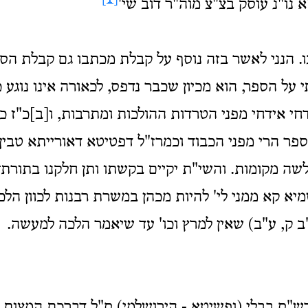
 נו"נ עוסק בצ"צ מוה"ר דוב שי'
 הנני לאשר בזה נוסף על קבלת מכתבו גם קבלת הספ
 על הספר, הוא מכיון שכבר נדפס, לכאורה אינו נוגע
דחי אידחי מפני הטרדות ההולכות ומתרבות, ו[ב]כ"ז כ
ספר הרי מפני הכבוד וכמרז"ל דפטיטא דאורייתא טבין
לשה מקומות. והשי"ת יקיים בקשתו ותן חלקנו בתורתך
מיא קא ממני לי' להיות מכהן במשרת רבנות לכוון הל
"ב ק, ע"ב) שאין למרץ וכו' עד שיאמר הלכה למעשה.
"ס בבלי (ופשיטא - הירושלמי) ס"ל דברכת המצות (