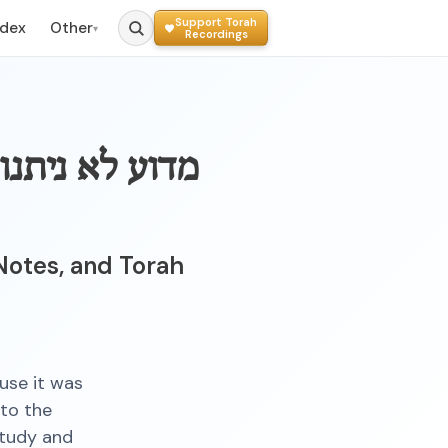
Support Torah
ndex
Other
▾
Recordings
מדוע לא ניתנו
otes, and Torah
use it was
 to the
study and