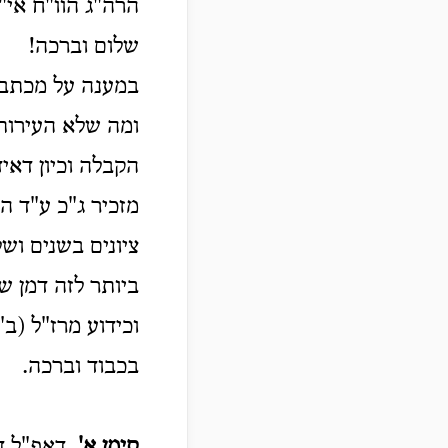
הרה"ג הוו"ח אי"א
שלום וברכה!
במענה על מכתבו.
ומה שלא העירותי
הקבלה וכיון דאי
מזכיר ג"כ ע"ד ה
ציונים בשנים וש
ביותר לזה דמן ש
וכידוע מרז"ל (ב
בכבוד וברכה.
סימן א'.
דאפ"ל דש