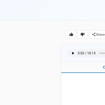
Share
C