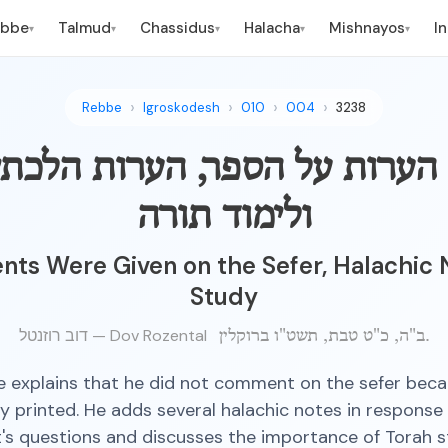
ebbe
Talmud
Chassidus
Halacha
Mishnayos
I
▾
▾
▾
▾
▾
Rebbe
Igroskodesh
010
004
3238
 הערות על הספר, הערות הלכתי
ולימוד תורה
s Were Given on the Sefer, Halachic N
Study
דוב רוזנטל — Dov Rozental
ב"ה, כ"ט טבת, תשט"ו ברוקלין.
 explains that he did not comment on the sefer beca
y printed. He adds several halachic notes in response
t's questions and discusses the importance of Torah 