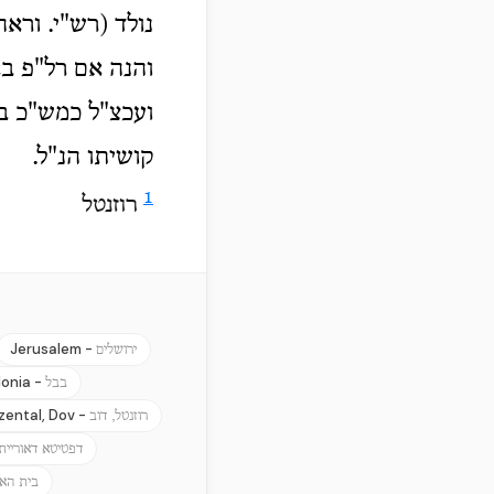
נולד (רש"י. ורא
והנה אם רל"פ בא
ועכצ"ל כמש"כ בע
קושיתו הנ"ל.
1
רוזנטל
Jerusalem -
ירושלים
lonia -
בבל
zental, Dov -
רוזנטל, דוב
דפטיטא דאוריית
בית האו