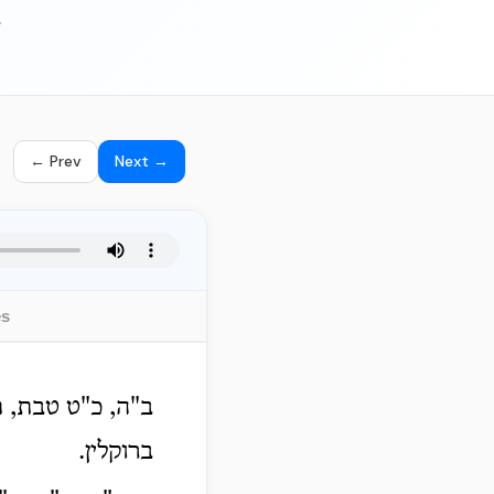
.
← Prev
Next →
es
ב"ה, כ"ט טבת, 
ברוקלין.