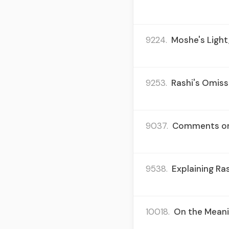
9224.
Moshe's Light,
9253.
Rashi's Omiss
9037.
Comments on 
9538.
Explaining Ra
10018.
On the Meani