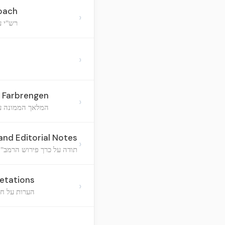
Koach
›
רש"י ע
›
 Farbrengen
›
המלאך הממונה על
nd Editorial Notes
›
תודה על כרך פירוש הרמב"ן
etations
›
הערות על חו