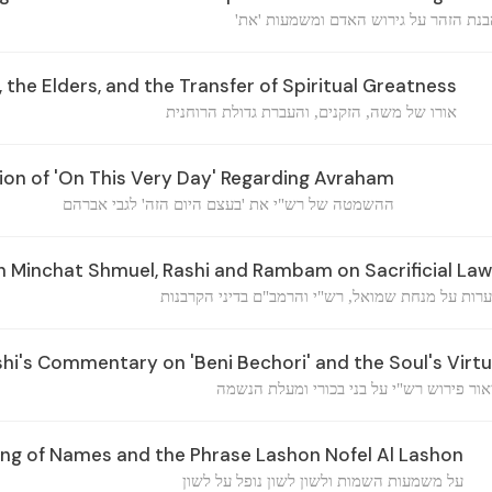
בנת הזהר על גירוש האדם ומשמעות 'את
 the Elders, and the Transfer of Spiritual Greatness
אורו של משה, הזקנים, והעברת גדולת הרוחנית
ion of 'On This Very Day' Regarding Avraham
ההשמטה של רש"י את 'בעצם היום הזה' לגבי אברהם
Minchat Shmuel, Rashi and Rambam on Sacrificial La
רות על מנחת שמואל, רש"י והרמב"ם בדיני הקרבנות
shi's Commentary on 'Beni Bechori' and the Soul's Virt
אור פירוש רש"י על בני בכורי ומעלת הנשמה
ng of Names and the Phrase Lashon Nofel Al Lashon
על משמעות השמות ולשון לשון נופל על לשון