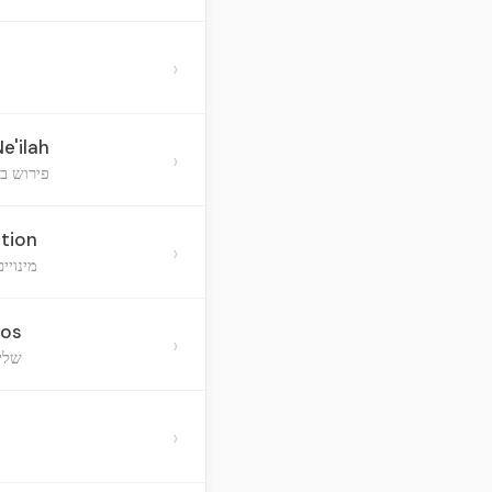
›
e'ilah
›
פירוש בר
tion
›
מינויי
vos
›
שליח
›