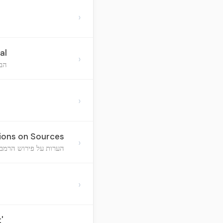
›
al
›
הבה
›
ions on Sources
›
הערות על פירוש הרמב"
›
'