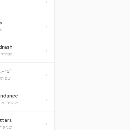
›
s
›
פת
drash
›
הבהרה ע
L-rd'
›
שם הוי'
tendance
›
שאלות על ת
tters
›
שני פי