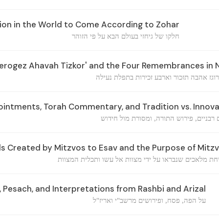
ion in the World to Come According to Zohar
חלקו של גיחזי בעולם הבא על פי הזוהר
erogez Ahavah Tizkor' and the Four Remembrances in N
וגז אהבה תזכור וארבע זכירות בתפלת נעילה
intments, Torah Commentary, and Tradition vs. Innova
ם רבניים, פירוש התורה, ומסורת מול חידוש
s Created by Mitzvos to Esav and the Purpose of Mitz
ת מלאכים שנבראו על ידי מצוות אל עשו ותכלית המצוות
Pesach, and Interpretations from Rashbi and Arizal
על הפה, פסח, ופירושים מרשב"י ואריז"ל