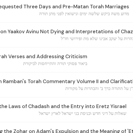
quested Three Days and Pre-Matan Torah Marriages
מדוע משה ביקש שלשה ימים ונישואין לפני מתן תורה
 on Yaakov Avinu Not Dying and Interpretations of Chaz
רות על יעקב אבינו שלא מת ופירושי חז"ל
rah Verses and Addressing Criticism
ביאור פסוקי תורה והתייחסות לביקורת
Ramban's Torah Commentary Volume II and Clarificat
ן על התורה כרך ב' והבהרות על מקורות
he Laws of Chadash and the Entry into Eretz Yisrael
שאלות על דיני חדש וכניסת בני ישראל לארץ ישראל
 the Zohar on Adam's Expulsion and the Meaning of 'Et