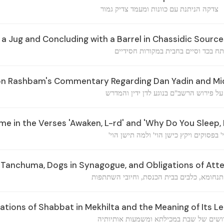
צדקה הניתנת עם כוונות ומעמד צדיק גמור
a Jug and Concluding with a Barrel in Chassidic Source
ח בכד וסיים בחבית במקורות חסידיים
 on Rashbam's Commentary Regarding Dan Yadin and Mi
ל פירוש הרשב"ם בנוגע לדן ידין והמדרש
e in the Verses 'Awaken, L-rd' and 'Why Do You Sleep, 
' בפסוקים ויקץ כישן הוי' ולמה תישן הוי
Tanchuma, Dogs in Synagogue, and Obligations of At
נחומא, כלבים בבית הכנסת, וחיובי השתתפות
tions of Shabbat in Mekhilta and the Meaning of Its Le
רושים של שבת במכילתא ומשמעות אותיותיה