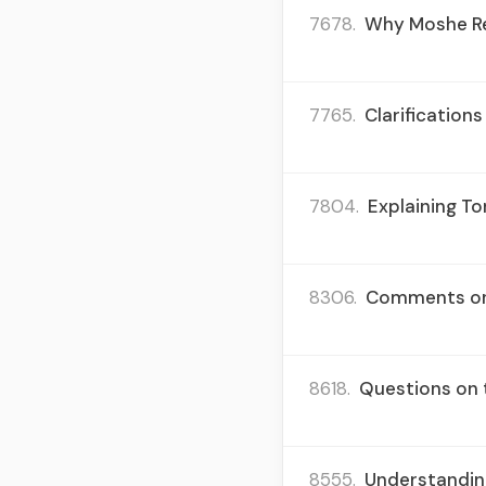
7678.
Why Moshe Re
7765.
Clarifications
7804.
Explaining To
8306.
Comments on 
8618.
Questions on t
8555.
Understanding