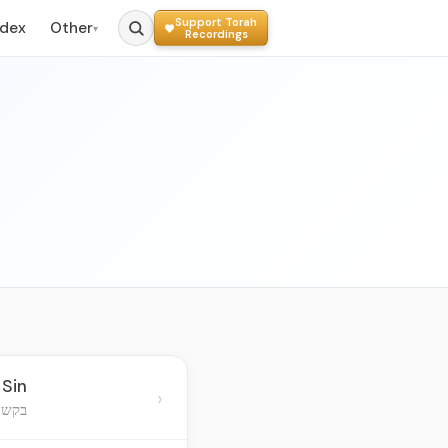
Support Torah
ndex
Other
▾
Recordings
 Sin
›
בקשת