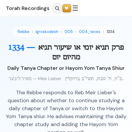
☰
Torah Recordings
Rebbe
Igroskodesh
005
004_teves
1334
פרק תניא יומי או שיעור תניא
1334 —
מהיום יום
Daily Tanya Chapter or Hayom Yom Tanya Shiur
מאיר ליבער — Meir Lieber
ב"ה, ח' טבת, תשי"ב ברוקלין.
The Rebbe responds to Reb Meir Lieber's
question about whether to continue studying a
daily chapter of Tanya or switch to the Hayom
Yom Tanya shiur. He advises maintaining the daily
chapter study and adding the Hayom Yom