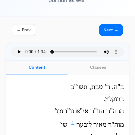
portion as well.
← Prev
Next →
Content
Classes
ב"ה, ח' טבת, תשי"ב
ברוקלין.
הרה"ח הוו"ח אי"א נו"נ וכו'
[1]
מוה"ר מאיר ליבער
שי'