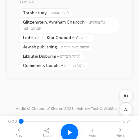
TOPICS
Torah study -
לימוד התורה
Glitzenstein, Avraham Chanoch -
גליצנשטיין,
אברהם חנוך
Lod -
Kfar Chabad -
כפר חב"ד
לוד
Jewish publishing -
הוצאה לאור יהודית
Likkutei Dibburim -
לקוטי דיבורים
Community benefit -
תועלת הרבים
A+
Audio © Chabad of Sharon 2026
·
Hebrew Text © WikiSource
A-
0:00
6:34
Prev
Next
Share
More