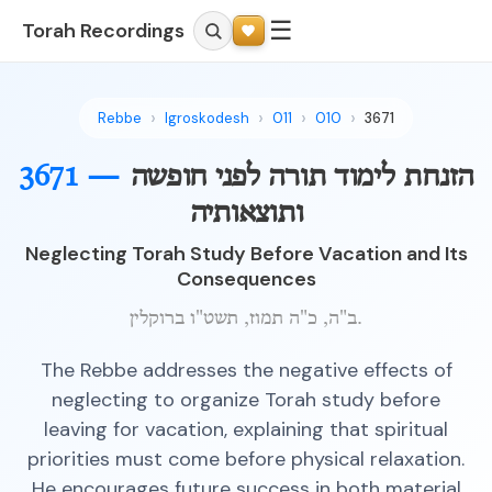
☰
Torah Recordings
Rebbe
Igroskodesh
011
010
3671
הזנחת לימוד תורה לפני חופשה
3671 —
ותוצאותיה
Neglecting Torah Study Before Vacation and Its
Consequences
ב"ה, כ"ה תמוז, תשט"ו ברוקלין.
The Rebbe addresses the negative effects of
neglecting to organize Torah study before
leaving for vacation, explaining that spiritual
priorities must come before physical relaxation.
He encourages future success in both material