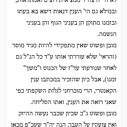
לא הי' היצה"ר ממציא תירוצים ואמתלאות,
ובמילא גם הי' הענין דנאות דשא בא בעתו
ובזמנו מתוקן הן בעניני הגוף והן בעניני
הנשמה.
מובן ופשוט שאין מתפקידי להיות מגיד מוסר
(והראי' שלא עוררתי אותו ע"ד כל הנ"ל גם
לאחר שנודעתי עד"ז של הכנוס ו"משך"
זמנו), אבל כיון שהזכיר במכתבו ענין
הקאנטרי, הרי מוכרחני לגלות השקפתי כפי
שאני רואה את הענין, ואתו הסליחה.
מובן ופשוט ג"כ שכיון שכבר נעשה ההיזק
ואין צועקין על העבר, הנה יה"ר שעכ"פ מכאן