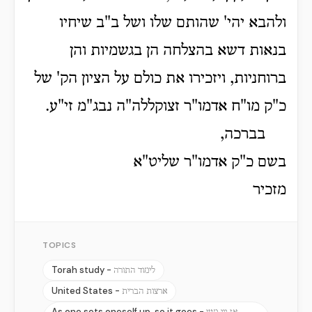
ולהבא יהי' שהותם שלו ושל ב"ב שיחיו
בנאות דשא בהצלחה הן בגשמיות והן
ברוחניות, ויזכירו את כולם על הציון הק' של
כ"ק מו"ח אדמו"ר זצוקללה"ה נבג"מ זי"ע.
בברכה,
בשם כ"ק אדמו"ר שליט"א
מזכיר
TOPICS
Torah study -
לימוד התורה
United States -
ארצות הברית
As one sets oneself up, so it goes -