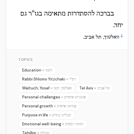
בברכה להסתדרות מתאימה בגו"ר גם
יחד.
1
וואלטוך, תל אביב.
TOPICS
Education -
חינוך
Rabbi Shlomo Yitzchaki -
רש"י
Waltuch, Yosef -
Tel Aviv -
תל אביב
וואלטוך, יוסף
Personal challenges -
אתגרים אישיים
Personal growth -
צמיחה אישית
Purpose in life -
תכלית בחיים
Emotional well-being -
רווחה רגשית
Tehillim -
תהלים