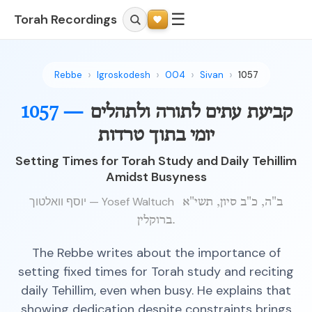
☰
Torah Recordings
Rebbe
Igroskodesh
004
Sivan
1057
קביעת עתים לתורה ולתהלים
1057 —
יומי בתוך טרדות
Setting Times for Torah Study and Daily Tehillim
Amidst Busyness
יוסף וואלטוך — Yosef Waltuch
ב"ה, כ"ב סיון, תשי"א
ברוקלין.
The Rebbe writes about the importance of
setting fixed times for Torah study and reciting
daily Tehillim, even when busy. He explains that
showing dedication despite constraints brings