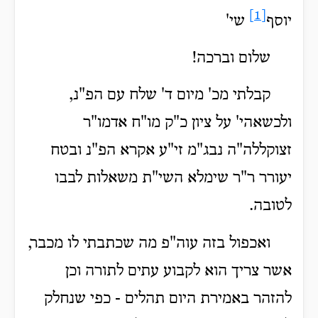
[1]
יוסף
שי'
שלום וברכה!
קבלתי מכ' מיום ד' שלח עם הפ"נ,
ולכשאהי' על ציון כ"ק מו"ח אדמו"ר
זצוקללה"ה נבג"מ זי"ע אקרא הפ"נ ובטח
יעורר ר"ר שימלא השי"ת משאלות לבבו
לטובה.
ואכפול בזה עוה"פ מה שכתבתי לו מכבר,
אשר צריך הוא לקבוע עתים לתורה וכן
להזהר באמירת היום תהלים - כפי שנחלק