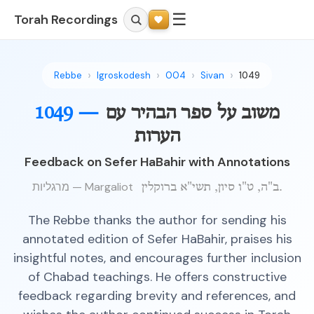
☰
Torah Recordings
Rebbe
Igroskodesh
004
Sivan
1049
משוב על ספר הבהיר עם
1049 —
הערות
Feedback on Sefer HaBahir with Annotations
מרגליות — Margaliot
ב"ה, ט"ו סיון, תשי"א ברוקלין.
The Rebbe thanks the author for sending his
annotated edition of Sefer HaBahir, praises his
insightful notes, and encourages further inclusion
of Chabad teachings. He offers constructive
feedback regarding brevity and references, and