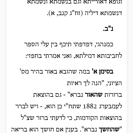
וגופא דאורייתא וגם בנשמתא ונשמתא
דנשמתא דיליה (זח"ג קנב, א).
נ"ב
.
כמנהגי, דפדפתי תיכף בין עלי הספר
לחביבותא דמילתא, ואני אמרתי בחפזי:
בסימן א'
במה שהובא באור בהיר מס'
הציוני, "הנה לך ראיות
ברורות
שהאור
נברא" - גם בהוצאת
לעמבערג 1882 שתח"י כן הוא, - ויש לברר
בהוצאות הקודמות, כי לדעתי ברור שצ"ל
"
שהחשך
נברא". בענין אם חושך הוא בריאה