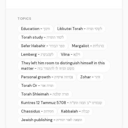
TOPICS
Education -
Likkutei Torah -
לקוטי תורה
חינוך
Torah study -
לימוד התורה
Sefer Habahir -
Margaliot -
מרגליות
ספר הבהיר
Lemberg -
Vilna -
וילנא
לעמבערג
They left him room to distinguish himself in this
matter -
מקום הניחו לו להתגדר בזה
Personal growth -
Zohar -
זוהר
צמיחה אישית
Torah Or -
תורה אור
Torah Shleimah -
תורה שלמה
Kuntres 12 Tammuz 5708 -
קונטרס י"ב תמוז תש"ח
Chassidus -
Kabbalah -
קבלה
חסידות
Jewish publishing -
הוצאה לאור יהודית