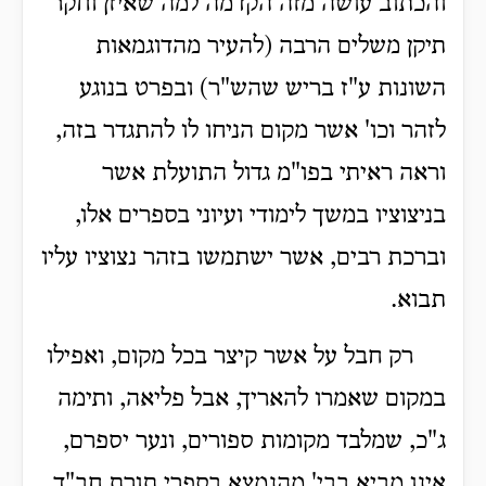
והכתוב עושה מזה הקדמה למה שאיזן וחקר
תיקן משלים הרבה (להעיר מהדוגמאות
השונות ע"ז בריש שהש"ר) ובפרט בנוגע
לזהר וכו' אשר מקום הניחו לו להתגדר בזה,
וראה ראיתי בפו"מ גדול התועלת אשר
בניצוציו במשך לימודי ועיוני בספרים אלו,
וברכת רבים, אשר ישתמשו בזהר נצוציו עליו
תבוא.
רק חבל על אשר קיצר בכל מקום, ואפילו
במקום שאמרו להאריך, אבל פליאה, ותימה
ג"כ, שמלבד מקומות ספורים, ונער יספרם,
אינו מביא בבי' מהנמצא בספרי תורת חב"ד