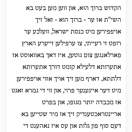
הקדוש ברוך הוא, און ווען מען בעט בא
השי"ת אז ער - ברוך הוא - זאל זיך
אויפפירען מיט כנסת ישראל, וועלכע ער
רופט זי רעייתי, צו ערפילען זייערע הארץ
פארלאנגען צום גוטען, איז דאך באוואוסט אז
אתערותא דלעילא קומט דורך אתערותא
דלתתא, דארף מען זיך אויך אזוי אויפפירען
מיט דער אייגענער פרוי, און ווי די גמרא זאגט
אז מכבדה יותר מגופו, און בפרט
אריינטראכטענדיק זיך אז מיר שטייען בא
דעם סוף פון גלות און עס איז נאהענט די