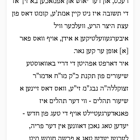
רעכט, און דער יאוש און אפמאכען בא זיך אז
די תשובה איז ניט קיין אמת'ע, קומט דאס פון
עצת היצר הרע, וועלכער וויל
איבערגעוועלטיקען א אידן, אויף וואס פאר
[א] אופן ער קען נאר.
איר דארפט אפהיטן די דריי באוואוסטע
שיעורים פון תקנת כ"ק מו"ח אדמו"ר
זצוקללה"ה נבג"מ זי"ע, וואס דאס זיינען א
שיעור תהלים - ווי דער תהלים איז
פאנאדערגעטיילט אויף די טעג פון חדש -
יעדען טאג נאכן דאוונען אין דער פריה,
לערנען יעדען טאג א פרשה חומש מיט