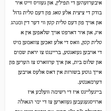
איבערזעהען די תפילין, און געוויס זייט איר
בודק די ציצית אלע טאג פון דעם טלית גדול
און אויך פון דעם טלית קטן ווי דער דין ומנהג
איז, און איר דארפט אויך שלאפען אין א
טלית קטן, וואס די אלע זאכען צוזאמען מיט
די אויבען געזאגטע, בריינגט צו יראת שמים
און שלום בית, און איך ערווארט צו הערען פון
אייך גוטע בשורות אין דאס אלעס אויבען
דערמאנטע.
בייגעלייגט איז די רשימה וועלכע איז
ארויסגעגעבען געווארען צו די ימי הגאולה