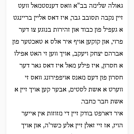
גאולה שלימה בב"א וואס דענסטמאל וועט
זיין נקבה תסובב גבר, איז דאס אליין בריינגט
א געפיל פון כבוד און זהירות בנוגע צו דער
פרוי, און קוקען אויף איר אלס א טאכטער פון
אברהם יצחק ויעקב, אויך ווען זי האט אפילו
א חסרון, איז פילע מאל איז דאס גאר דער
חסרון פון דעם מאנס אויפפירונג וואס זי
ווערט א אשת לסטים, אבער קען אויך זיין א
אשת חבר כחבר.
איר דארפט בודק זיין די מזוזות אין אייער
הויז, אז זיי זאלן זיין אלע כשר'ה, און אויך