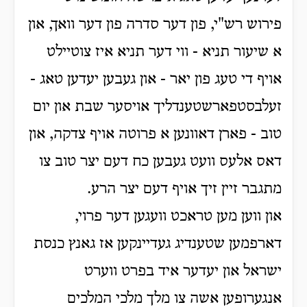
פירוש רש"י, פון דער סדרה פון דער וואך, און
א שיעור תניא - ווי דער תניא איז צוטיילט
אויף די טעג פון יאר - און געבען יעדען טאג -
זעלבסטפארשטענדליך אויסער שבת און יום
טוב - פארן דאוונען א פרוטה אויף צדקה, און
דאס אלעס וועט געבען כח דעם יצר טוב צו
מתגבר זיין זיך אויף דעם יצר הרע.
און ווען מען טראכט וועגען דער פרוי,
דארפמען שטענדיג געדיינקען אז גאנץ כנסת
ישראל און יעדער איד בפרט ווערט
אנגערופען אשה צו מלך מלכי המלכים