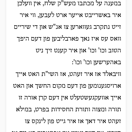
במענה על מכתבו מעש"ק שלח, אין וועלכן
איר באשרייבט אייער ארט לעבען, ווי איר
זייט נתקרב געווארען צו אנ"ש און די שיריים
וואס עס איז נאך פארבליבען פון דעם היפך
הטוב וכו' וכו' און איר קענט זיך ניט
באהערשען וכו' וכו':
וויבאלד אז איר זעהט, אז השי"ת האט אייך
ארויסגענומען פון דעם מקום החשך און האט
אייך אוועקגעשטעלט אין דעם קרן אורה זו
תורה ומצוה ותורת החסידות בפרט, במילא
זעהט איר דאך אז איר גייט פון לינקס צו