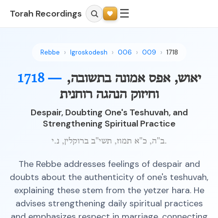
☰
Torah Recordings
Rebbe
Igroskodesh
006
009
1718
יאוש, אפס אמונה בתשובה,
1718 —
וחיזוק הנהגה רוחנית
Despair, Doubting One's Teshuvah, and
Strengthening Spiritual Practice
ב"ה, כ"א תמוז, תשי"ב ברוקלין, נ.י.
The Rebbe addresses feelings of despair and
doubts about the authenticity of one's teshuvah,
explaining these stem from the yetzer hara. He
advises strengthening daily spiritual practices
and emphasizes respect in marriage, connecting