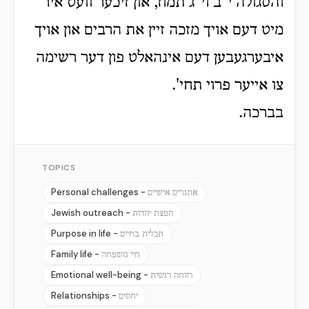
והסגולה י"ב וי"ג תמוז, און זיכער וועט איר
מיט דעם אויך מזכה זיין את הרבים און אויך
איבערגעבען דעם אינהאלט פון דער רשימה
צו אייער פרוי תחי'.
בברכה.
TOPICS
Personal challenges -
אתגרים אישיים
Jewish outreach -
הפצת יהדות
Purpose in life -
תכלית בחיים
Family life -
חיי משפחה
Emotional well-being -
רווחה רגשית
Relationships -
יחסים