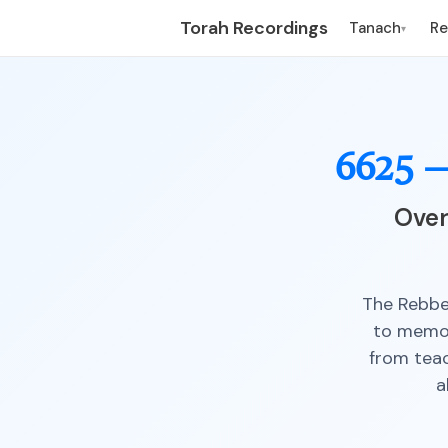
Torah Recordings
Tanach
R
▾
6625 
Over
The Rebbe 
to memor
from teac
a