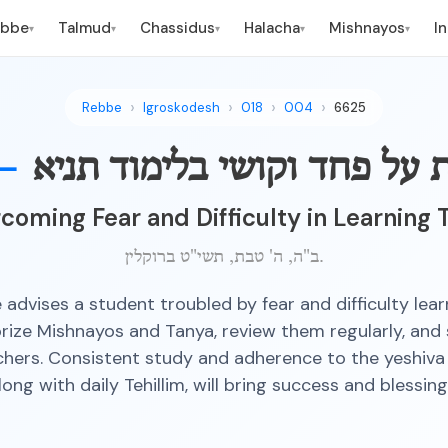
ebbe
Talmud
Chassidus
Halacha
Mishnayos
I
▾
▾
▾
▾
▾
Rebbe
Igroskodesh
018
004
6625
 על פחד וקושי בלימוד תניא
—
coming Fear and Difficulty in Learning 
ב"ה, ה' טבת, תשי"ט ברוקלין.
advises a student troubled by fear and difficulty lea
ize Mishnayos and Tanya, review them regularly, and 
hers. Consistent study and adherence to the yeshiva
long with daily Tehillim, will bring success and blessing