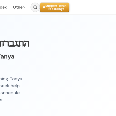
Support Torah
ndex
Other
▾
Recordings
התגברות
Tanya
rning Tanya
seek help
 schedule,
s.