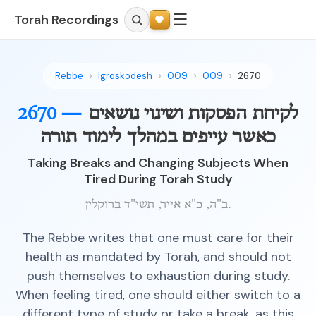
☰
Torah Recordings
Rebbe
Igroskodesh
009
009
2670
לקיחת הפסקות ושינוי נושאים
2670 —
כאשר עייפים במהלך לימוד תורה
Taking Breaks and Changing Subjects When
Tired During Torah Study
ב"ה, כ"א אייר, תשי"ד ברוקלין.
The Rebbe writes that one must care for their
health as mandated by Torah, and should not
push themselves to exhaustion during study.
When feeling tired, one should either switch to a
different type of study or take a break, as this