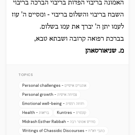
האמונה בריבוי הפדות בריבוי הברכה בריבוי
השבח בריבוי והשלום בריבוי - ומסיים ה' עוז
לעמו יתן ה' יברך את עמו בשלום.
בברכת רפואה קרובה ושבתא טבא,
מ. שניאורסאהן
TOPICS
Personal challenges -
אתגרים אישיים
Personal growth -
צמיחה אישית
Emotional well-being -
רווחה רגשית
Health -
Kuntres -
קונטרס
בריאות
Midrash Esther Rabbah -
מדרש אסתר רבה
Writings of Chassidic Discourses -
כתבי דא"ח