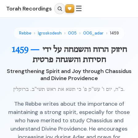
☰
Torah Recordings
Rebbe
Igroskodesh
005
006_adar
1459
חיזוק הרוח והשמחה על ידי
1459 —
חסידות והשגחה פרטית
Strengthening Spirit and Joy through Chassidus
and Divine Providence
ב"ה, יום ו' עש"ק פ' כי תשא את ראש תשי"ב. ברוקלין.
The Rebbe writes about the importance of
maintaining a strong spirit, especially for those
who have merited to study Chassidus and
understand Divine Providence. He encourages
increasing joy during Adar and prays for