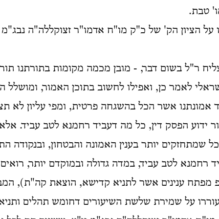
' טבת.
ו על הציון הק' של כ"ק מו"ח אדמו"ר זצוקללה"ה נבג"מ ז
ליח ר"ל בשום דבר, - מובן מכמה מקומות בתורתנו תור
ראלי לאמר כן, ואפילו לחשוב בתוכן האמור, ומושלל ה
ד אמונתנו אשר הכל בהשגחה פרטית, ומפי עליון לא תצ
ור ידוע הפסק דין, כל מה דעביד רחמנא לטב עביד. אלא
 שמתחזקים יותר בענין האמונה והבטחון, ובנקודה התי
יד רחמנא לטב עביד, במדה גדולה ובמוקדם יותר, רואי
"פ מפתח ענינים אשר לתניא קדישא, הוצאת קה"ת), המב
עוררו על שמירת שלשת השיעורים דחומש תהלים ותניא 