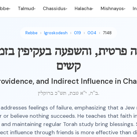
ebbe
Talmud
Chassidus
Halacha
Mishnayos
I
▾
▾
▾
▾
▾
Rebbe
Igroskodesh
019
004
7148
 פרטית, והשפעה בעקיפין בזמנ
קשים
Providence, and Indirect Influence in Ch
ב"ה, י"א טבת, תש"כ ברוקלין.
addresses feelings of failure, emphasizing that a Jew
r or believe nothing succeeds. He teaches that faith in
 and maintaining regular Torah study bring blessings.
rect influence through friends is more effective than d