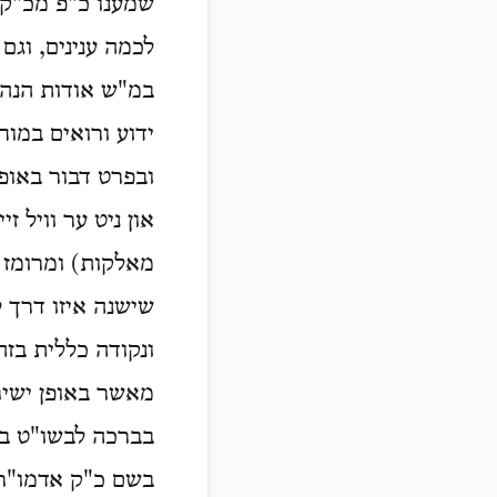
שמענו כ"פ מכ"ק 
לכמה ענינים, וגם
במ"ש אודות הנהגת
ידוע ורואים במוח
ובפרט דבור באופן 
און ניט ער וויל ז
מאלקות) ומרומז ה
שישנה איזו דרך 
ונקודה כללית בזה
מאשר באופן ישיר 
בברכה לבשו"ט בכ
בשם כ"ק אדמו"ר