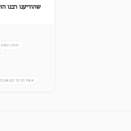
שהודיענו רבנו הזק
-
רווחה רגשית
ש
א איד ניט ער קען און ניט