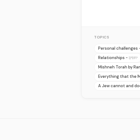
TOPICS
Personal challenges 
Relationships -
יחסים
Mishneh Torah by R
Everything that the M
A Jew cannot and doe