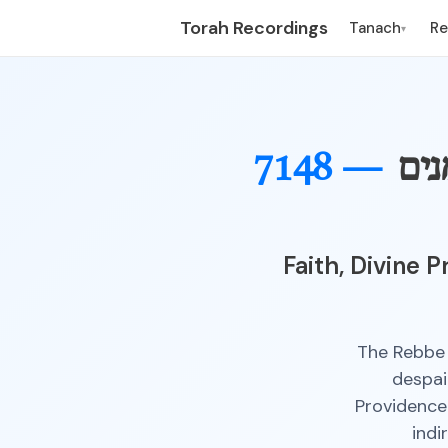
Torah Recordings
Tanach
R
▾
ים
7148 —
Faith, Divine 
The Rebbe 
despai
Providence
indi