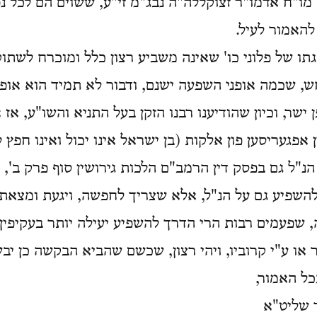
מו"ח אדמו"ר זצוקללה"ה נבג"מ זי"ע, ששוים הם לכל נפ
 להאמור לעיל.
ו של פלוני כו' שאינה משביע רצון כלל ומוכרח לשתוק
ש, שכמה אופני השפעה ישנם, ודבור לא תמיד הוא אופן 
ישר, וכיון שהודיענו רבנו הזקן בעל התניא והשו"ע, אז 
יין אפגעריסען פון אלקות (בן ישראל אינו יכול ואינו חפץ 
נ"ל גם בפסק דין הרמב"ם הלכות גירושין סוף פרק ב', 
להשפיע גם על הנ"ל, אלא שצריך לחפשה, ויגעת ומצאת.
, שפעמים רבות הרי הדרך להשפיע יעילה יותר בעקיפין, 
או ע"י קרוביו, ויהי רצון, שכשם שהביא הבקשה כן יבש
ל האמור,
 שליט"א