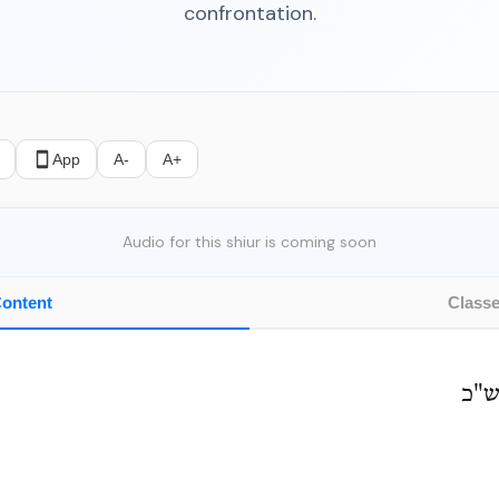
confrontation.
App
A-
A+
Audio for this shiur is coming soon
ontent
Class
ש"כ