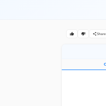
Share
C