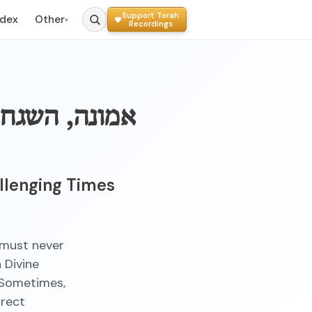
Support Torah
ndex
Other
▾
Recordings
אמונה, השגחה
allenging Times
 must never
 Divine
 Sometimes,
irect