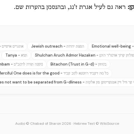
ן:
ראה גם לעיל אגרת ז'נג, ובהנסמן בהערות שם.
-
Jewish outreach -
Emotional well-being 
הפצת יהדות
אתגרים אישיים
Tanya -
Shulchan Aruch Admor Hazaken -
ולחן ערוך אדמו"ר הזקן
תניא
ambam -
Bitachon (Trust in G-d) -
בטחון
משנה תורה לרמב"ם
erciful One does is for the good -
כל מה דעביד רחמנא לטב עביד
s not want to be separated from G-dliness -
 ער וויל זיין אפגעריסען פון אלקות
Audio © Chabad of Sharon 2026
·
Hebrew Text © WikiSource