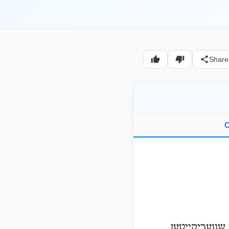
Share
C
 שוועריקייטען