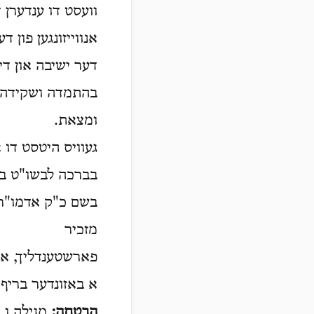
וועסט דו ענדערן ד
אנווייזונגען פון
דער ישיבה און די 
בהתמדה ושקידה וו
ומצאת.
געוויס היטסט דו 
בברכה לבשו"ט בכ
בשם כ"ק אדמו"ר
מזכיר
פארשטענדליך, אז ד
א באזונדער בריף צ
הבטחה:
מגילה ו, 