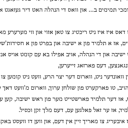
מכי תמימים ב... און וואס די הנהלה האט דיר געזאגט א
אס איז איז ניט ריכטיג צו טאן אזוי און ווי מערערע מ
ם, אז א תלמיד פון א ישיבה און בפרט פון א חסידות'ש
שיבה און די הנהלה, אויב אפילו בא עם קומט אויס אנד
גאנצען, דעם פארזאג זייערען,
ן וואונדער ניט, ווארום דער יצר הרע, וועט ניט קומען צו 
ויב, טו פארקערט פון שולחן ערוך, ווארום מ'וועט דאך ע
 אז דער תלמיד פארשטייט מער פון ראש ישיבה, קען ער
יד, אז ער זאל פאלגען עם, דעם מלך זקן וכסיל.
איבעריג צו מאריך זיין אין דעם, און ווען דו וועסט באק