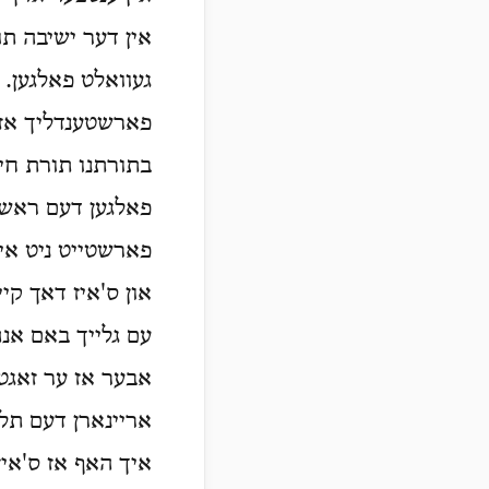
אין דער ישיבה תו
געוואלט פאלגען.
פארשטענדליך אז ד
בתורתנו תורת חיי
פאלגען דעם ראש י
פארשטייט ניט אינ
און ס'איז דאך קיי
עם גלייך באם אנה
אבער אז ער זאגט,
אריינארן דעם תלמ
איך האף אז ס'איז 