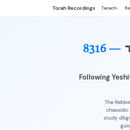
Torah Recordings
Tanach
R
▾
ד
8316 —
Following Yesh
The Rebbe 
chassidic 
study dilig
gui