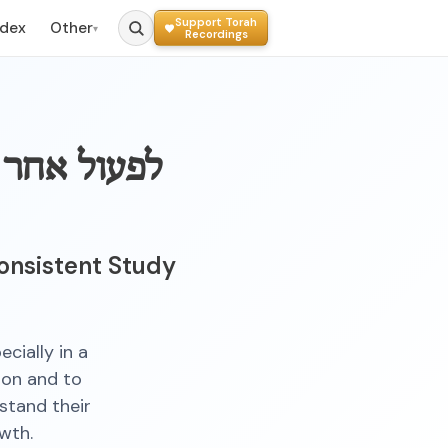
Support Torah
ndex
Other
▾
Recordings
לפעול אחר 
onsistent Study
cially in a
tion and to
rstand their
wth.