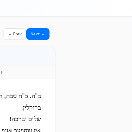
← Prev
Next →
es
ב"ה, כ"ח טבת, 
ברוקלין.
שלום וברכה!
אין ענטפער אויף ד