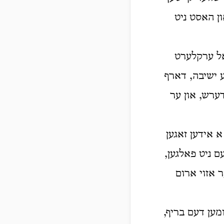
ון האסט ניט
אל ערקלערט
ע ישיבה, דארף
ערש, און ער
א אידען זאגען
ם ניט פאלגען,
 אזוי ארום
ומען דעם בריף,