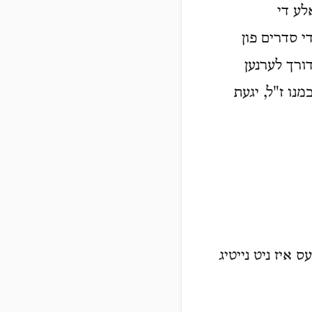
לע די
י סדרים פון
דורך לערנען
נו ז"ל, יגעת
 איז ניט נייטיג