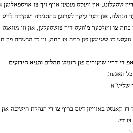
יין שטעלונג, און וועסט נעמען אויף זיך צו אויספאלגען א
 דער הנהלה, און דער עיקר לערנען בהתמדה ושקידה לויט ד
כתה צו וועלכער מ'וועט דיר צושטעלען, און ווי געזאגט 
עסט דו שטייגען פון כתה צו כתה, ווי די הבטחה פון חכמ
אפ די דריי שיעורים פון חומש תהלים ותניא הידועים.
ל האמור.
 שליט"א
ו קאנסט באווייזן דעם בריף צו די הנהלת הישיבה און עס
ו זיי.
ב.