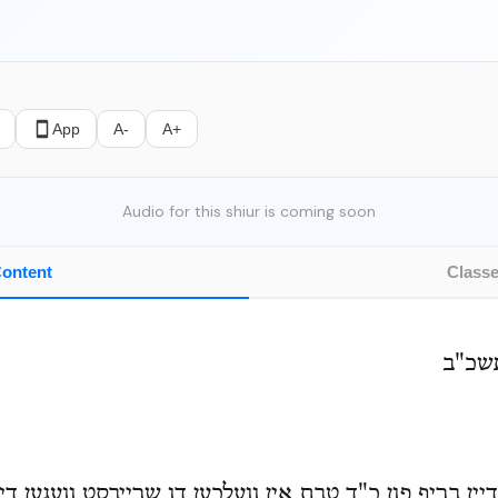
App
A-
A+
Audio for this shiur is coming soon
ontent
Class
תשכ"ב
יין בריף פון כ"ד טבת אין וועלכען דו שרייבסט וועגען די