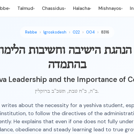
ebbe
Talmud
Chassidus
Halacha
Mishnayos
I
▾
▾
▾
▾
▾
Rebbe
Igroskodesh
022
004
8316
הנהגת הישיבה וחשיבות הלימו
בהתמדה
iva Leadership and the Importance of C
ב"ה, כ"ח טבת, תשכ"ב ברוקלין.
writes about the necessity for a yeshiva student, espe
institution, to follow the directives of the administra
ently. He explains that even if one does not fully unde
dance, obedience and steady learning lead to true gro