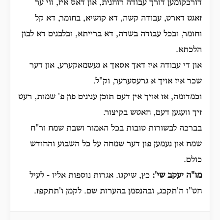
דורכקומען דורך עבודה רוחנית, און דאס איז, ווי ער
זאגט דארט, עבודה קשה, דא קושיא, בחומר, דא קל
וחומר, ובכל עבודה בשדה, דא ברייתא, ובלבנים דא לבון
הלכתא.
און די עבודה איז דאך אסאך א געשמאקערע, און דער
שכר איז אויך א גרעסערער, וק"ל.
וכמדומה, אז אויך אין דעם תוכן ענינים פון פ' שמות, רעט
זיך וועגען דעם, חאטש בקיצור.
בברכה לבשורות טובות בכל האמור ושבת שמח ור"ח
שמח און נעמען פון דער שמחה על כל השבוע והחודש
כולם.
מו"ה יעקב שי':
כץ, שיקגו. אגרות נוספות אליו - לעיל
חט"ו ה'תקכג, ובהנסמן בהערות שם. לקמן ו'תתקפז.