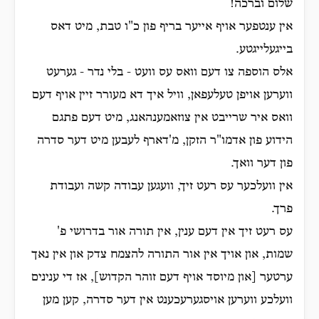
שלום וברכה!
אין ענטפער אויף אייער בריף פון כ"ו טבת, מיט דאס
בייגעלייגטע.
אלס הוספה צו דעם וואס עס וועט - בלי נדר - גערעט
ווערען אויפן טעלעפאן, וויל איך דא מעורר זיין אויף דעם
וואס איר שרייבט אין צוזאמענהאנג, מיט דעם פתגם
הידוע פון אדמו"ר הזקן, מ'דארף לעבען מיט דער סדרה
פון דער וואך.
אין וועלכער עס רעט זיך, וועגען עבודה קשה ועבודת
פרך.
עס רעט זיך אין דעם ענין, אין תורה אור בדרושי פ'
שמות, און אויך אין אור התורה להצמח צדק און אין נאך
ערטער [און מיוסד אויף דעם זוהר הקדוש], אז די ענינים
וועלכע ווערען אויסגערעכענט אין דער סדרה, קען מען