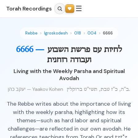
☰
Torah Recordings
Rebbe
Igroskodesh
018
004
6666
לחיות עם פרשת השבוע
6666 —
ועבודה רוחנית
Living with the Weekly Parsha and Spiritual
Avodah
יעקב כהן — Yaakov Kohen
ב"ה, כ"ז טבת, תשי"ט ברוקלין.
The Rebbe writes about the importance of living
with the weekly parsha, highlighting how its
themes—such as hard labor and spiritual
challenges—are reflected in our own avodah. He
references teachings from Torah Or and tzt"z,