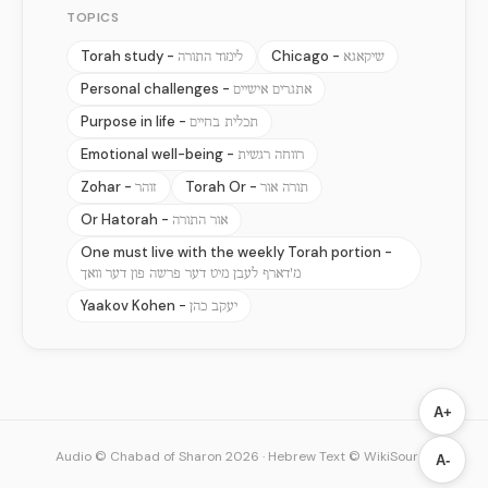
TOPICS
Torah study -
Chicago -
שיקאגא
לימוד התורה
Personal challenges -
אתגרים אישיים
Purpose in life -
תכלית בחיים
Emotional well-being -
רווחה רגשית
Zohar -
Torah Or -
תורה אור
זוהר
Or Hatorah -
אור התורה
One must live with the weekly Torah portion -
מ'דארף לעבן מיט דער פרשה פון דער וואך
Yaakov Kohen -
יעקב כהן
A+
Audio © Chabad of Sharon 2026
·
Hebrew Text © WikiSource
A-