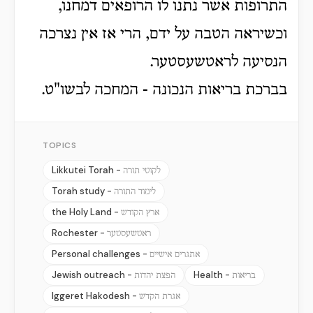
התרופות אשר נתנו לו הרופאים דמחנו,
וכשיראה הטבה על ידם, הרי אז אין נצרכה
הנסיעה לראטשעסטער.
בברכת בריאות הנכונה - המחכה לבשו"ט.
TOPICS
Likkutei Torah -
לקוטי תורה
Torah study -
לימוד התורה
the Holy Land -
ארץ הקודש
Rochester -
ראטשעסטער
Personal challenges -
אתגרים אישיים
Jewish outreach -
Health -
בריאות
הפצת יהדות
Iggeret Hakodesh -
אגרת הקדש