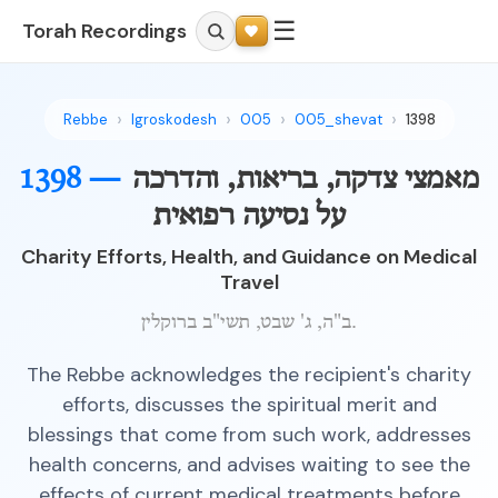
☰
Torah Recordings
Rebbe
Igroskodesh
005
005_shevat
1398
מאמצי צדקה, בריאות, והדרכה
1398 —
על נסיעה רפואית
Charity Efforts, Health, and Guidance on Medical
Travel
ב"ה, ג' שבט, תשי"ב ברוקלין.
The Rebbe acknowledges the recipient's charity
efforts, discusses the spiritual merit and
blessings that come from such work, addresses
health concerns, and advises waiting to see the
effects of current medical treatments before