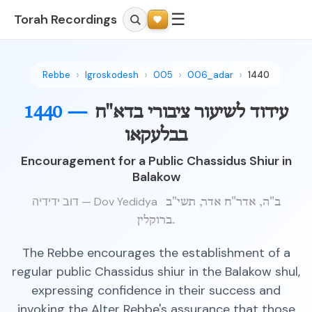
☰
Torah Recordings
Rebbe
Igroskodesh
005
006_adar
1440
עידוד לשיעור ציבורי בדא"ח
1440 —
בבלעקאו
Encouragement for a Public Chassidus Shiur in
Balakow
דוב ידידיה — Dov Yedidya
ב"ה, אדר"ח אדר, תשי"ב
ברוקלין.
The Rebbe encourages the establishment of a
regular public Chassidus shiur in the Balakow shul,
expressing confidence in their success and
invoking the Alter Rebbe's assurance that those