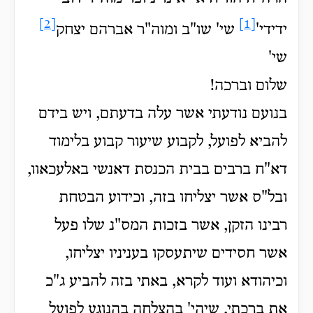
[2]
[1]
ידידי'
שי' שו"ב ומוה"ר אברהם יצחק
שי'
שלום וברכה!
בנועם נודעתי אשר עלה בדעתם, ויש בידם
להביא לפועל, לקבוע שיעור קבוע בלימוד
דא"ח ברבים בבית הכנסת דאנשי באלעכאוו,
ובל"ס אשר יצליחו בזה, וכידוע הבטחת
רבינו הזקן, אשר בזכות המס"נ שלו פעל
אשר חסידים שיתעסקו בעניניו יצליחו,
וכיהודא ועוד לקרא, באתי בזה להביע ג"כ
את ברכתי, שיהי' בהצלחה בהנוגע לפועל