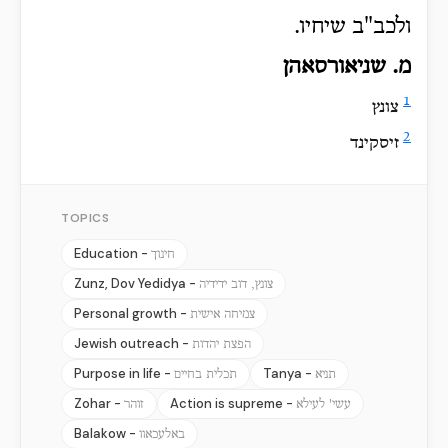
ולכב"ב שיחיו.
מ. שניאורסאהן
1
צונץ
2
זיסקינד
TOPICS
Education -
חינוך
Zunz, Dov Yedidya -
צונץ, דוב ידידיה
Personal growth -
צמיחה אישית
Jewish outreach -
הפצת יהדות
Purpose in life -
Tanya -
תניא
תכלית בחיים
Zohar -
Action is supreme -
עשי' לעילא
זוהר
Balakow -
באלעכאוו