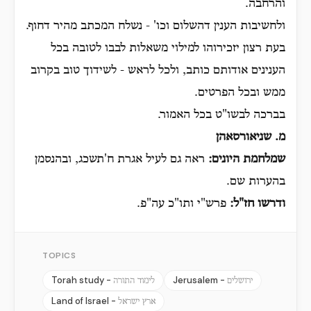
והרחבה.
ולחשיבות הענין דהשלום וכו' - נשלח המכתב מהיר דחוף.
בעת רצון יזכירוהו למילוי משאלות לבבו לטובה בכל
הענינים אודותם כותב, ולכל לראש - לשידוך טוב בקרוב
ממש ובכל הפרטים.
בברכה לבשו"ט בכל האמור.
מ. שניאורסאהן
שמלחמת היונים:
ראה גם לעיל אגרת ח'תשכג, ובהנסמן
בהערות שם.
ודרשו חז"ל:
פרש"י ותו"כ עה"פ.
TOPICS
Torah study -
Jerusalem -
ירושלים
לימוד התורה
Land of Israel -
ארץ ישראל