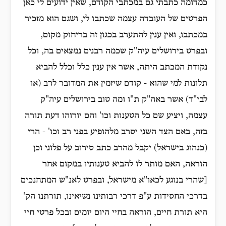
כמדומה כתבתי גם במכתבי הקודם, שאין ידועים לי כאן
הפרטים של העובדה עצמה שכתבו לי, ושגם הוא מזכיר
במכתבו, ואין ענין להתערב בכגון זה בריחוק מקום,
ובפרט בירושלים עיה"ק שכמה רבנים נמצאים בה, וכל
נקודת המכתב היתה, אשר אין ענין כלל וכלל להביא
תלונות למי שהוא - קודם שיזמין את המדובר לרב (או
לבי"ד) אשר באה"ק ת"ו ומה טוב בירושלים עיה"ק
עצמה, ויציע שם כל הטענות וכו' והם יורוהו דעת תורה
בזה, באם הצד השני יסרב מלהופיע בפני רב וכו' - הרי
(כנהוג בישראל) יקבל מהרב כתב סירוב על פלוני וכן
הוראה, האם מותר לו להביא טענותיו במקום אחר
[שהרי בנוגע לכאו"א מישראל, ובפרט לאנ"ש המתחנכים
בדרכי החסידות ע"פ דרכי רבותינו נשיאינו, תורתנו הק'
היא תורת חיים, הוראה בחיי היום יומים ובכל פרטי חיי