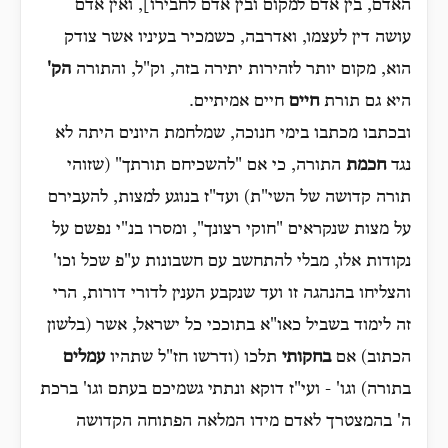
האדם, בין אדם למקום ובין אדם לחבירו], ואין אדם
עושה דין לעצמו, ואדרבה, כשמכיר בעיניו אשר צודק
הוא, מקום יותר לזהירות יתירה בזה, וק"ל, והתורה
הק'
היא גם תורת
חיים
חיים אמיתיים.
ובכתבו מכתבו בימי חנוכה, שמלחמת היונים היתה לא
נגד
חכמת
התורה, כי אם "להשכיחם תורתך" (שזוהי
תורה קדושה של השי"ת) ועד"ז בנוגע למצות, להעבירם
על מצות שנקראים "חוקי רצונך", ומסרו בנ"י נפשם על
נקודות אלו, מבלי להתחשב עם חשבונות ע"פ שכל וכו'
והצליחו בהנהגה זו ועד שנקבע הענין לדורי דורות, הרי
זה לימוד בשביל כאו"א בתוככי כל ישראל, אשר (בלשון
הכתוב) אם
בחקותי
תלכו (ודרשו חז"ל שתהיו
עמלים
בתורה) וגו' - ועי"ז דוקא ונתתי גשמיכם בעתם וגו' ברכת
ה' בהמצטרך לאדם מידו המלאה הפתוחה הקדושה