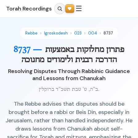
☰
Torah Recordings
Rebbe
Igroskodesh
023
004
8737
פתרון מחלוקות באמצעות
8737 —
הדרכה רבנית ולימודים מחנוכה
Resolving Disputes Through Rabbinic Guidance
and Lessons from Chanukah
ב"ה, ט' טבת תשכ"ד ברוקלין.
The Rebbe advises that disputes should be
brought before a rabbi or Beis Din, especially in
Jerusalem, rather than handled independently. He
draws lessons from Chanukah about self-
sacrifice for Torah and mitzvos, emphasizing the