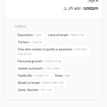
ח'תנה.
והובטחנו:
יומא לח, ב.
TOPICS
Education -
Land of Israel -
ארץ ישראל
חינוך
Tel Aviv -
תל אביב
One who comes to purify is assisted -
הבא לטהר
מסייעין אותו
Personal growth -
צמיחה אישית
Jewish outreach -
הפצת יהדות
Family life -
Yoma -
יומא
חיי משפחה
Aliyah to Israel -
עליה לארץ ישראל
Zamir, Rachel -
זמיר, רחל