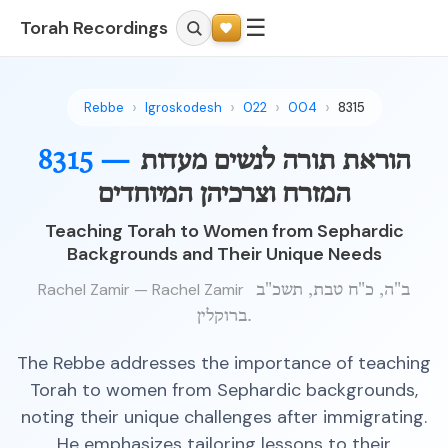
☰
Torah Recordings
Rebbe
Igroskodesh
022
004
8315
הוראת תורה לנשים מעדות
8315 —
המזרח וצרכיהן המיוחדים
Teaching Torah to Women from Sephardic
Backgrounds and Their Unique Needs
Rachel Zamir — Rachel Zamir
ב"ה, כ"ח טבת, תשכ"ב
ברוקלין.
The Rebbe addresses the importance of teaching
Torah to women from Sephardic backgrounds,
noting their unique challenges after immigrating.
He emphasizes tailoring lessons to their