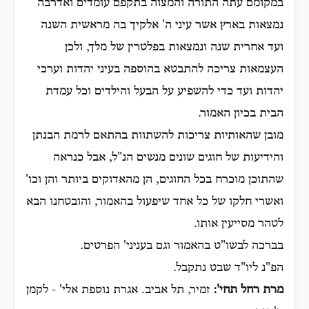
במקומם עתה התורה והמצוה בתקפם עומדים ואדרבה
נמצאות בארץ אשר עיני ה' אלקיך בה מראשית השנה
ועד אחרית שנה ונמצאות בפלטרין של מלך, ולכן
העצמאות צריכה להתבטא בהוספה בעיני יהדות וערכי
יהדות ועד כדי להשפיע על הבעל והילדים וכל עמדת
הבית בכיון האמור.
מובן שהאותיות צריכות להשתוות בהתאם לרמת הבנתן
והידיעות של חוגים שונים מנשים הנ"ל, אבל כנראה
שהתוכן מוכרח בכל החוגים, הן מהאדוקים ביותר והן וכו'
ואשרי חלקו של כל אחד שיפעול בהאמור, והובטחנו הבא
לטהר מסייעין אותו.
בברכה לבשו"ט בהאמור וגם בעניני' הפרטים.
הפ"נ ליו"ד שבט נתקבל.
מרת רחל תחי':
זמיר, תל אביב. אגרת נוספת אלי' - לקמן