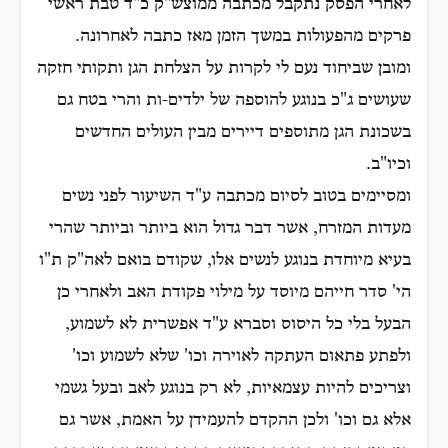
לאחרי הפסק נתקבל מכתבה ממוצש"ק כ"ד טבת ראשי
פרקים מהפעולות במשך הזמן מאז כתבה לאחרונה.
ומובן שביחוד נעם לי לקרות על הצלחת הגן ותקותי חזקה
שעושים ג"כ בנוגע להוספה של ילדים-ות והרי בטח גם
בשכונת הגן מתוספים דיירים מבין העולים החדשים
וכיו"ב.
ומסיימים בטוב לסיום מכתבה ע"ד השיעור לפני נשים
מעדות המזרח, אשר דבר גדול הוא ביותר וביותר שהרי
בעיא מיוחדת בנוגע לנשים אלו, שקודם בואם לאה"ק ת"ו
הי' סדר חייהם מיוסד על מילוי פקודת האב ולאחרי כן
הבעל בלי כל היסוס וסברא ע"ד אפשרית לא לשמוע,
ולפתע פתאום העתקה לאוירה וכו' שלא לשמוע וכו'
וצריכים להיות עצמאיות, לא רק בנוגע לאב ובעל גשמי
אלא גם וכו' ולכן ההקדם להעמידן על האמת, אשר גם