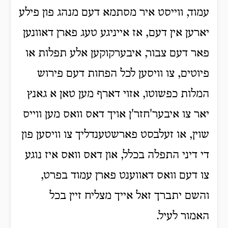
עמוד, ווייסט איר מסתמא דעם מנהג פון פילע
יארען אין דעם, אז אייניגע טעג פארן דאוונען
פאר דעם צבור, איבערקוקען אלע תפלות או
פיוטים, צו וויסען לכל הפחות דעם פירוש
המלות כפשוטו, אזוי דארף מען טאן א גאנץ
יאר צו איבער'חזר'ן אויך דאס וואס מען ווייס
שוין, או זעלבסט פארשטענדליך צו וויסען פון
די דיני התפלה בכלל, און דאס וואס איז נוגע
צו דעם וואס דאווענט פארן עמוד בפרט,
והשם יתברך זאל אייך מצליח זיין בכל
האמור לעיל.