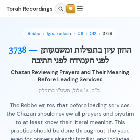
☰
Torah Recordings
Rebbe
Igroskodesh
011
012
3738
החזן עיון בתפילות ומשמעותן
3738 —
לפני העמידה לפני התיבה
Chazan Reviewing Prayers and Their Meaning
Before Leading Services
ב"ה, א' אלול, תשט"ו ברוקלין.
The Rebbe writes that before leading services,
the Chazan should review all prayers and piyutim
to at least know their literal meaning. This
practice should be done throughout the year,
even for prayers already familiar, and includes