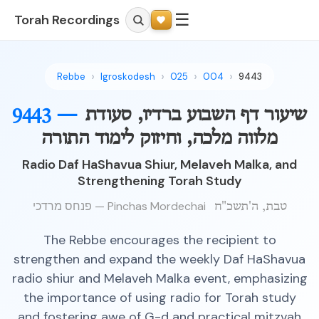
☰
Torah Recordings
Rebbe
Igroskodesh
025
004
9443
שיעור דף השבוע ברדיו, סעודת
9443 —
מלווה מלכה, וחיזוק לימוד התורה
Radio Daf HaShavua Shiur, Melaveh Malka, and
Strengthening Torah Study
פנחס מרדכי — Pinchas Mordechai
טבת, ה'תשכ"ח
The Rebbe encourages the recipient to
strengthen and expand the weekly Daf HaShavua
radio shiur and Melaveh Malka event, emphasizing
the importance of using radio for Torah study
and fostering awe of G-d and practical mitzvah