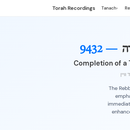
Torah Recordings
Tanach
R
▾
ה
9432 —
Completion of a 
The Rebb
emphas
immediat
enhance