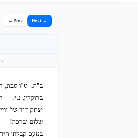
← Prev
Next →
es
ב"ה, ט"ו טבת, ה
ברוקלין, נ.י. — 
יצחק דוד שי' וויי
שלום וברכה!
בנועם קבלתי היד