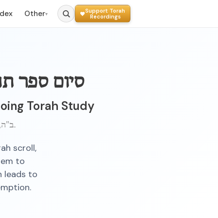
Support Torah
ndex
Other
▾
Recordings
סיום ספר תו
going Torah Study
ב"ה, ט"ו טבת, ה'תשכ"ח ברוקלין, נ.י.
h scroll,
them to
 leads to
emption.