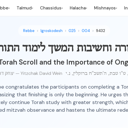
ebbe
Talmud
Chassidus
Halacha
Mishnayos
I
▾
▾
▾
▾
▾
Rebbe
Igroskodesh
025
004
9432
רה וחשיבות המשך לימוד התור
Torah Scroll and the Importance of On
יצחק דוד וויין — Yitzchak David Wein
e congratulates the participants on completing a Tora
izing that finishing is only the beginning. He urges 
ely continue Torah study with greater strength, which
d mitzvah observance and hastens the ultimate red