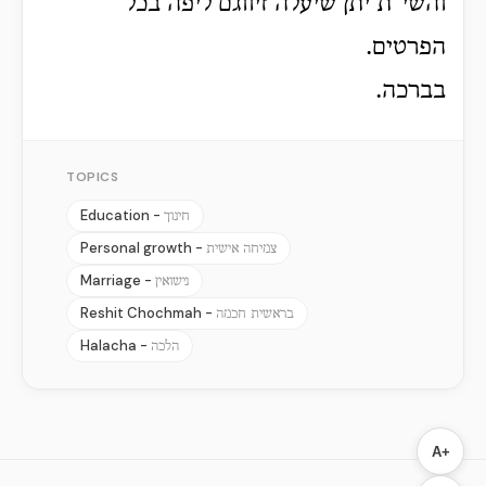
והשי"ת יתן שיעלה זיווגם ליפה בכל
הפרטים.
בברכה.
TOPICS
Education -
חינוך
Personal growth -
צמיחה אישית
Marriage -
נישואין
Reshit Chochmah -
בראשית חכמה
Halacha -
הלכה
A+