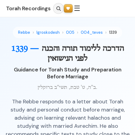
☰
Torah Recordings
Rebbe
Igroskodesh
005
004_teves
1339
הדרכה ללימוד תורה והכנה
1339 —
לפני הנישואין
Guidance for Torah Study and Preparation
Before Marriage
ב"ה, ט' טבת, תשי"ב ברוקלין.
The Rebbe responds to a letter about Torah
study and personal conduct before marriage,
advising on learning relevant halachos and
studying with married Avrechim. He also
recommends specific texts to study close to the