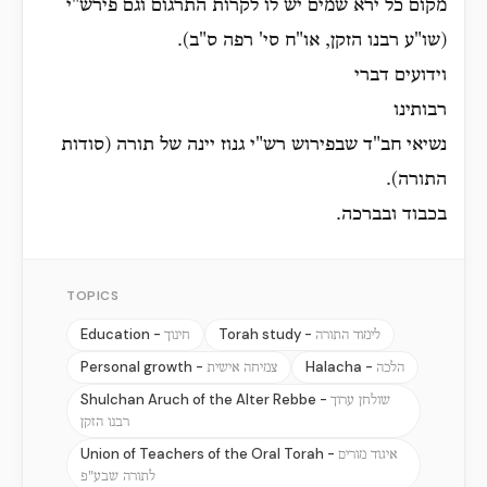
מקום כל ירא שמים יש לו לקרות התרגום וגם פירש"י
(שו"ע רבנו הזקן, או"ח סי' רפה ס"ב).
וידועים דברי
רבותינו
נשיאי חב"ד שבפירוש רש"י גנוז יינה של תורה (סודות
התורה).
בכבוד ובברכה.
TOPICS
Education -
Torah study -
לימוד התורה
חינוך
Personal growth -
Halacha -
הלכה
צמיחה אישית
Shulchan Aruch of the Alter Rebbe -
שולחן ערוך
רבנו הזקן
Union of Teachers of the Oral Torah -
איגוד מורים
לתורה שבע"פ