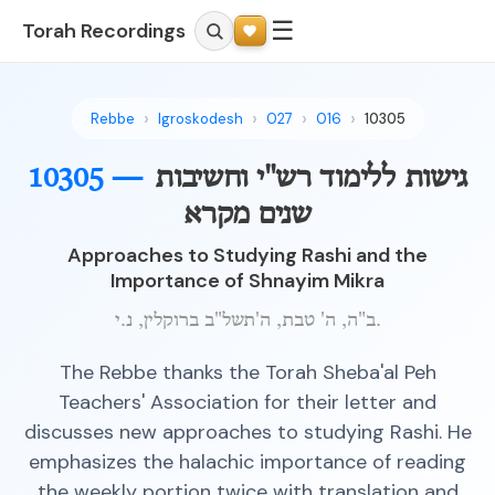
☰
Torah Recordings
Rebbe
Igroskodesh
027
016
10305
גישות ללימוד רש"י וחשיבות
10305 —
שנים מקרא
Approaches to Studying Rashi and the
Importance of Shnayim Mikra
ב"ה, ה' טבת, ה'תשל"ב ברוקלין, נ.י.
The Rebbe thanks the Torah Sheba'al Peh
Teachers' Association for their letter and
discusses new approaches to studying Rashi. He
emphasizes the halachic importance of reading
the weekly portion twice with translation and