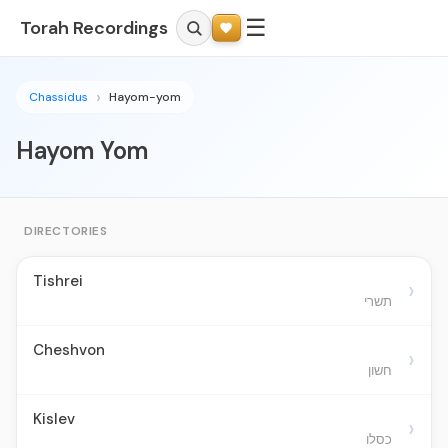
☰
Torah Recordings
Chassidus
Hayom-yom
Hayom Yom
DIRECTORIES
Tishrei
›
תשרי
Cheshvon
›
חשון
Kislev
›
כסלו